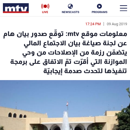
LIVE
NEWSCASTS
PROGRAMS
17:24 PM
09 Aug 2019
en
معلومات موقع mtv: توقّع صدور بيان هام
الأخبار
عن لجنة صياغة بيان الاجتماع المالي
يتضمّن رزمة من الإصلاحات من وحي
سياسة
ناس
الموازنة التي أقرّت تمّ الاتفاق على برمجة
إقتصاد
فن
تنفيذها لتحدث صدمة إيجابيّة
منوعات
رياضة
كأس العالم
البرامج
جدول البرامج