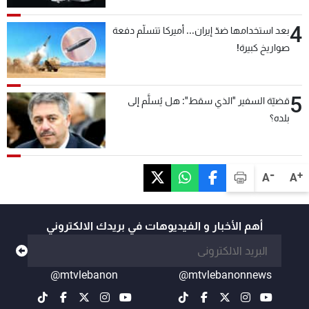
4
بعد استخدامها ضدّ إيران... أميركا تتسلّم دفعة
صواريخ كبيرة!
5
قضيّة السفير "الذي سقط": هل يُسلَّم إلى
بلده؟
-
+
A
A
أهم الأخبار و الفيديوهات في بريدك الالكتروني
@mtvlebanon
@mtvlebanonnews