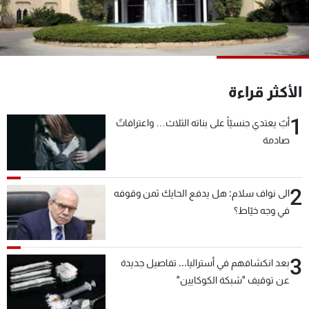
شاهد البرامج
الترددات
عن MTV
وظائف
الأكثر قراءة
الإنـتـاج
تواصل معنا
لاعلاناتكم
شروط الإسـتخدام
1
سياسة الخصوصية
أبٌ يعتدي جنسيّاً على بناته الثلاث… واعترافاتٌ
صادمة
2
الى نواف سلام: هل يدفع الحايك ثمن وقوفه
في وجه خيّاط؟
3
بعد انكشافهم في أستراليا... تفاصيل جديدة
عن توقيف "شبكة الكوكايين"