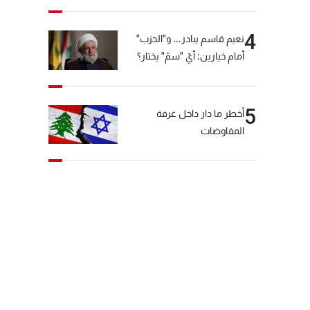
4
نعيم قاسم يبادر... و"الحزب"
أمام خيارين: أيّ "سمّ" يختار؟
5
أخطر ما دار داخل غرفة
المفاوضات