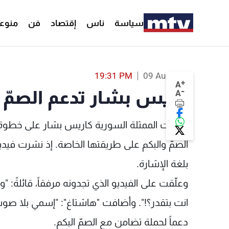
سياسة
ناس
إقتصاد
فن
منوع
كاريس بشار تدعم الصمّ والبكم: "ولشو الحكي؟" - MTV Lebanon
19:31 PM
09 Aug 2019
+
A
-
كاريس بشار تدعم الصمّ و
A
أقدمت الممثلة السورية كاريس بشار على خطوة لا
الصمّ والبكم على طريقتها الخاصة. إذ نشرت فيد
بلغة الإشارة.
وعلّقت على الفيديو الذي تجدونه مرفقاً، قائلةً:
انت بتقدر؟!". وأضافت "هاشتاغ": "إسمي بلا صوت
دعماً لحملة تضامن مع الصمّ البكم.