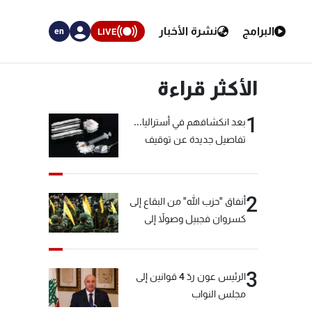
البرامج
نشرة الأخبار
LIVE
en
الأكثر قراءة
1
بعد انكشافهم في أستراليا...
تفاصيل جديدة عن توقيف
"شبكة الكوكايين"
2
أنفاق "حزب الله" من البقاع إلى
كسروان فجبيل وصولاً إلى
المختارة... التفاصيل في نشرة
الأخبار بعد قليل
3
الرئيس عون ردّ 4 قوانين إلى
مجلس النواب