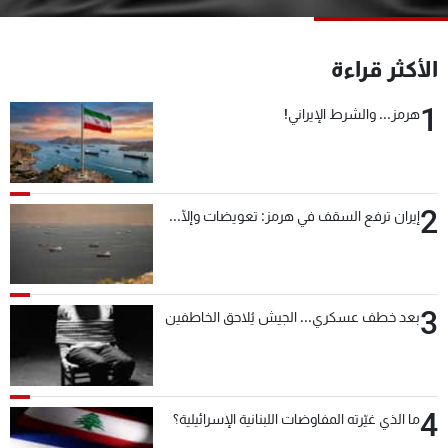
شاهد البرامج
الترددات
الأكثر قراءة
1
هرمز... والشرط الإيراني!
عن MTV
وظائف
الإنـتـاج
تواصل معنا
لاعلاناتكم
شروط الإسـتخدام
سياسة الخصوصية
2
إيران ترفع السقف في هرمز: تعويضات وإلّا...
3
بعد خطف عسكري... الجيش يُلاحق الخاطفين
4
ما الذي غيّرته المفاوضات اللبنانية الإسرائيلية؟