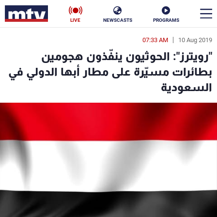
LIVE
NEWSCASTS
PROGRAMS
07:33 AM
10 Aug 2019
en
"رويترز": الحوثيون ينفّذون هجومين
الأخبار
بطائرات مسيّرة على مطار أبها الدولي في
السعودية
سياسة
ناس
إقتصاد
فن
منوعات
رياضة
كأس العالم
البرامج
جدول البرامج