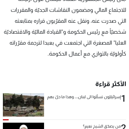
شاهد البرامج
للاجتماع المالي ومضمون النقاشات الجديّة والمقررات
الترددات
التي صدرت عنه، ونقل عنه المقرّبون قراره بمتابعته
شخصيّاً مع رئيس الحكومة و"القيادة الماليّة والاقتصاديّة
عن MTV
وظائف
الإنـتـاج
تواصل معنا
العليا" المصغرة التي اجتمعت في بعبدا لترجمة مقرّراته
لاعلاناتكم
شروط الإسـتخدام
سياسة الخصوصية
كأولويّة بالتوازي مع أعمال الحكومة.
الأكثر قراءة
1
إسرائيليّون تسلّلوا الى لبنان... وهذا ما حلّ بهم
2
من يصدّق الشيخ نعيم؟