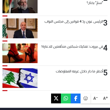
"سمّ" يختار؟
3
الرئيس عون ردّ 4 قوانين إلى مجلس النواب
4
في بيروت: تفكيك شبكتين منظّمتين للدعارة!
5
أخطر ما دار داخل غرفة المفاوضات
-
+
A
A