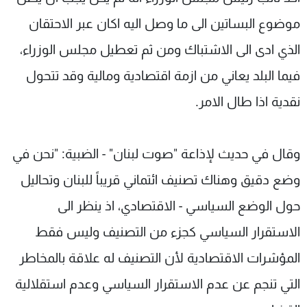
شاهد البرامج
موضوع البساتين الى ما وصل اليه اكان عبر الاحتقان
الترددات
الذي ادى الى الاشتباك ومن ثم تعطيل مجلس الوزراء،
فيما البلد يعاني من ازمة اقتصادية ومالية وقد تتحول
عن MTV
وظائف
الإنـتـاج
تواصل معنا
نقدية اذا طال الامر.
لاعلاناتكم
شروط الإسـتخدام
سياسة الخصوصية
وقال في حديث لإذاعة "صوت لبنان" - الضبية: "نحن في
وضع دقيق وهناك تصنيف ائتماني قريباً للبنان وتحاليل
حول الوضع السياسي - الاقتصادي، اذ ينظر الى
الاستقرار السياسي كجزء من التصنيف وليس فقط
المؤشرات الاقتصادية لأن التصنيف له علاقة بالمخاطر
التي تنجم عن عدم الاستقرار السياسي وعدم استقلالية