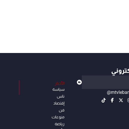
كتروني
الأخبار
سياسة
@mtvleba
ناس
إقتصاد
فن
منوعات
رياضة