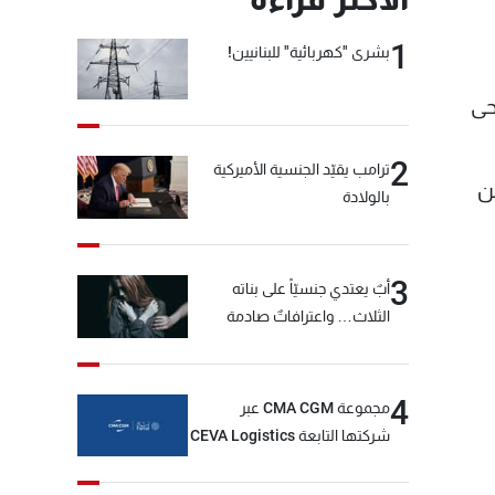
1
بشرى "كهربائية" للبنانيين!
حى
2
ترامب يقيّد الجنسية الأميركية
ن
بالولادة
3
أبٌ يعتدي جنسيّاً على بناته
الثلاث… واعترافاتٌ صادمة
4
مجموعة CMA CGM عبر
شركتها التابعة CEVA Logistics
تُنجز الاستحواذ على مجموعة
فتّال