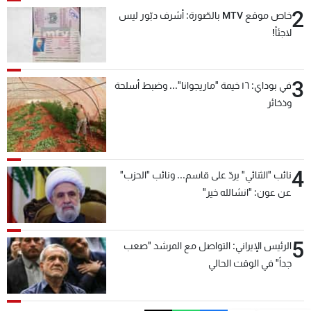
2
خاص موقع MTV بالصّورة: أشرف دبّور ليس
لاجئاً!
3
في بوداي: ١٦ خيمة "ماريجوانا"... وضبط أسلحة
وذخائر
4
نائب "الثنائي" يردّ على قاسم... ونائب "الحزب"
عن عون: "انشالله خير"
5
الرئيس الإيراني: التواصل مع المرشد "صعب
جداً" في الوقت الحالي