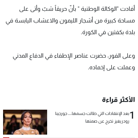
شاهد البرامج
أفادت "الوكالة الوطنية " بأنّ حريقاً شبّ وأتى على
الترددات
مساحة كبيرة من أشجار الليمون والاعشاب اليابسة في
بلدة بكفتين في الكورة.
عن MTV
وظائف
الإنـتـاج
تواصل معنا
لاعلاناتكم
شروط الإسـتخدام
وعلى الفور، حضرت عناصر الإطفاء في الدفاع المدني
سياسة الخصوصية
وعملت على إخماده.
الأكثر قراءة
1
بعد الإنتقادات التي طالت جسمها... جورجينا
رودريغيز تخرج عن صمتها