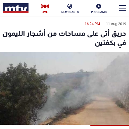
LIVE
NEWSCASTS
PROGRAMS
16:24 PM
11 Aug 2019
en
حريق أتى على مساحات من أشجار الليمون
الأخبار
في بكفتين
سياسة
ناس
إقتصاد
فن
منوعات
رياضة
كأس العالم
البرامج
جدول البرامج