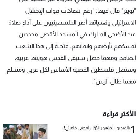
شاهد البرامج
"تويتر" قال فيها: "رغم انتهاكات قوات الإحتلال
الترددات
الاسرائيلي وتعدياتها أصر الفلسطينيون على أداء صلاة
عيد الأضحى المبارك في المسجد الأقصى مجددين
عن MTV
وظائف
الإنـتـاج
تواصل معنا
تمسكهم بأرضهم وايمانهم. فتحية إلى هذا الشعب
لاعلاناتكم
شروط الإسـتخدام
سياسة الخصوصية
الصامد، ومهما حصل ستبقى القدس هويتها عربية،
وستظل فلسطين القضية الأساس لكل عربي ومسلم
مهما طال الزمن".
الأكثر قراءة
1
بالفيديو: الظهور الأوّل لمجتبى خامنئي!