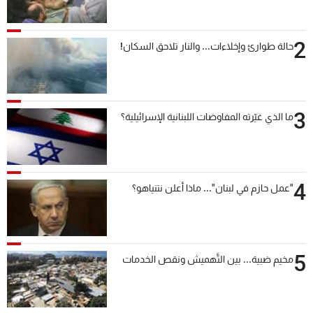
2
حالة طوارئ وإخلاءات... والنار تلاحق السكان!
3
ما الذي غيّرته المفاوضات اللبنانية الإسرائيلية؟
4
"عمل حازم في لبنان"... ماذا أعلن نتنياهو؟
5
مخيم ضبية... بين التَّهميش ونقص الخدمات