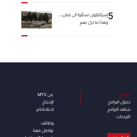
5
إسرائيليّون تسلّلوا الى لبنان...
وهذا ما حلّ بهم
البرامج
عن MTV
جدول البرامج
الإنـتـاج
شاهد البرامج
لاعلاناتكم
الترددات
وظائف
تواصل معنا