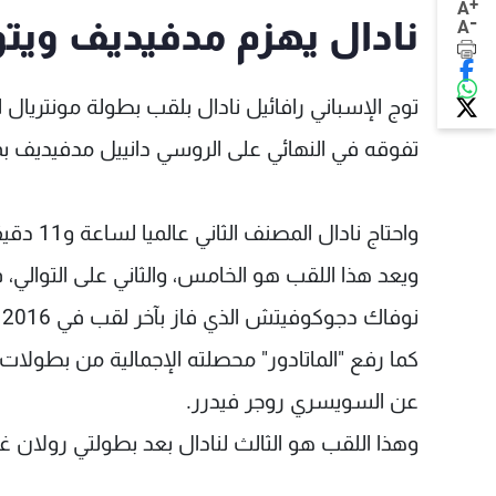
+
A
-
نادال يهزم مدفيديف ويت
A
تفوقه في النهائي على الروسي دانييل مدفيديف ب
واحتاج نادال المصنف الثاني عالميا لساعة و11 دقيقة لحسم المباراة لصالحه بمجموعتين دون رد، بواقع: 6-3 و6-0.
ويعد هذا اللقب هو الخامس، والثاني على التوالي،
نوفاك دجوكوفيتش الذي فاز بآخر لقب في 2016 على حساب الياباني كي نيشيكوري.
عن السويسري روجر فيدرر.
وهذا اللقب هو الثالث لنادال بعد بطولتي رولان غ