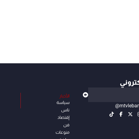
كتروني
الأخبار
سياسة
@mtvleba
ناس
إقتصاد
فن
منوعات