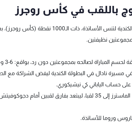
وج باللقب في كأس روجرز
توج الإسباني رافائيل نادال بلقب بطولة مونتريال الكندية لتنس الأساتذة، ذات الـ1000 نقطة (كأس رو
مجموعتين نظيفتين.
 في مسيرة نادال في البطولة الكندية ليفض الشراكة مع الص
اروس وروما للأساتذة.