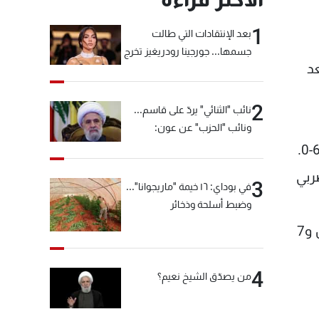
1
بعد الإنتقادات التي طالت
جسمها... جورجينا رودريغيز تخرج
جرز)، بعد
عن صمتها
2
نائب "الثنائي" يردّ على قاسم...
ونائب "الحزب" عن عون:
"انشالله خير"
ربي
3
في بوداي: ١٦ خيمة "ماريجوانا"...
وضبط أسلحة وذخائر
كما رفع "الماتادور" محصلته الإجمالية من بطولات الماسترز إلى 35 لقبا، ليبتعد بفارق لقبين أمام دجوكوفيتش و7
4
من يصدّق الشيخ نعيم؟