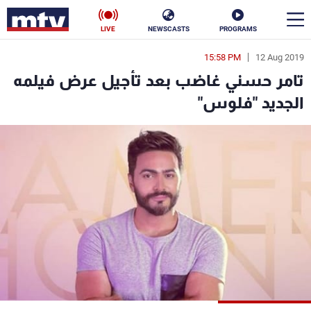
LIVE
NEWSCASTS
PROGRAMS
15:58 PM
12 Aug 2019
en
تامر حسني غاضب بعد تأجيل عرض فيلمه
الأخبار
الجديد "فلوس"
سياسة
ناس
إقتصاد
فن
منوعات
رياضة
كأس العالم
البرامج
جدول البرامج