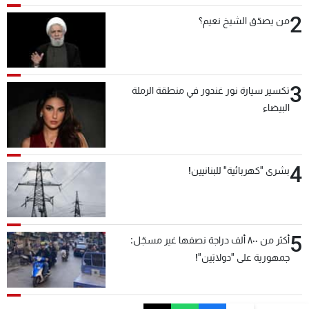
2
من يصدّق الشيخ نعيم؟
3
تكسير سيارة نور غندور في منطقة الرملة
البيضاء
4
بشرى "كهربائية" للبنانيين!
5
أكثر من ٨٠٠ ألف دراجة نصفها غير مسجّل:
جمهورية على "دولابَين"!