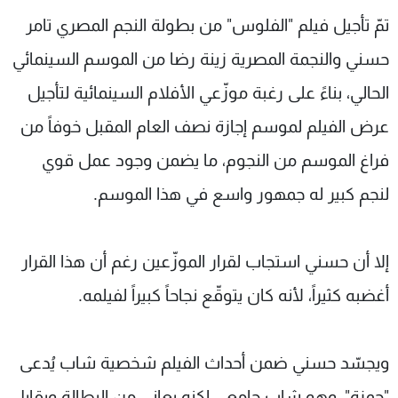
شاهد البرامج
تمّ تأجيل فيلم "الفلوس" من بطولة النجم المصري تامر
الترددات
حسني والنجمة المصرية زينة رضا من الموسم السينمائي
الحالي، بناءً على رغبة موزّعي الأفلام السينمائية لتأجيل
عن MTV
وظائف
الإنـتـاج
تواصل معنا
عرض الفيلم لموسم إجازة نصف العام المقبل خوفاً من
لاعلاناتكم
شروط الإسـتخدام
فراغ الموسم من النجوم، ما يضمن وجود عمل قوي
سياسة الخصوصية
لنجم كبير له جمهور واسع في هذا الموسم.
إلا أن حسني استجاب لقرار الموزّعين رغم أن هذا القرار
أغضبه كثيراً، لأنه كان يتوقّع نجاحاً كبيراً لفيلمه.
ويجسّد حسني ضمن أحداث الفيلم شخصية شاب يُدعى
"حمزة"، وهو شاب جامعي لكنه يعاني من البطالة ويقابل