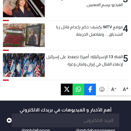
الفيديو برسم المعنيين
4
موقع MTV يكشف: حكم بإعدام قاتل ريا
الشدياق… وتفاصيل الجريمة
5
القناة 13 الإسرائيليّة: أميركا تضغط على إسرائيل
لإنهاء القتال في إيران ولبنان وغزة
-
+
A
A
أهم الأخبار و الفيديوهات في بريدك الالكتروني
@mtvlebanon
@mtvlebanonnews