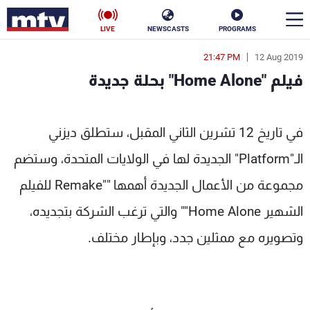
LIVE
NEWSCASTS
PROGRAMS
21:47 PM
12 Aug 2019
en
فيلم "Home Alone" بحلة جديدة
الأخبار
فيلم "Home Alone" بحلة جديدة - MTV Lebanon
سياسة
ناس
في تاريخ 12 تشرين الثاني المقبل، ستطلق ديزني
الـ"Platform" الجديدة لها في الولايات المتحدة، وستضم
إقتصاد
فن
مجموعة من الأعمال الجديدة أهمها ""Remake للفيلم
منوعات
رياضة
الشهير Home Alone"" والتي ترغب الشركة بتجديده،
كأس العالم
وتصويره مع ممثلين جدد، وبإطار مختلف.
البرامج
جدول البرامج