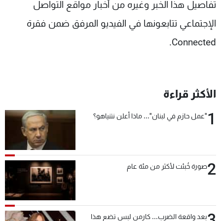
تفاصيل هذا الخبر وغيره من أخبار مواقع التواصل
شاهد البرامج
الإجتماعي تتابعونها في الفيديو المرفق ضمن فقرة
الترددات
Connected.
عن MTV
وظائف
الإنـتـاج
تواصل معنا
لاعلاناتكم
شروط الإسـتخدام
سياسة الخصوصية
الأكثر قراءة
1
"عمل حازم في لبنان"... ماذا أعلن نتنياهو؟
2
صورة خُبئت لأكثر من مئة عام
3
بعد واقعة الضرب... كارمن لبس تضع هذا