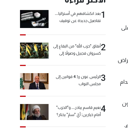
1
بعد انكشافهم في أستراليا...
تفاصيل جديدة عن توقيف
لى
"شبكة الكوكايين"
2
أنفاق "حزب الله" من البقاع إلى
كسروان فجبيل وصولاً إلى
مراض
المختارة... التفاصيل في نشرة
الأخبار بعد قليل
3
الرئيس عون ردّ 4 قوانين إلى
دام
مجلس النواب
جدوى هذه الطريقة، يقول جابرتاس إن نحو 500 زبون
4
نعيم قاسم يبادر... و"الحزب"
أمام خيارين: أيّ "سمّ" يختار؟
،