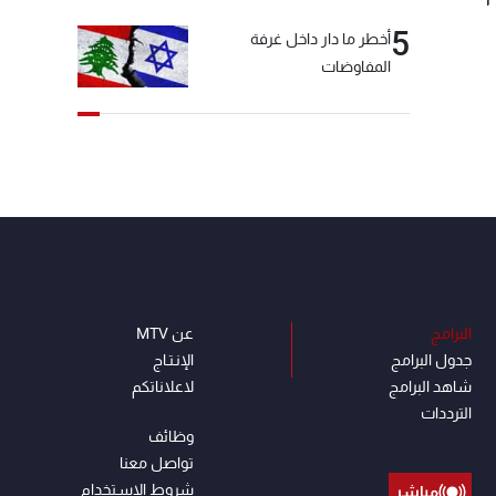
5
أخطر ما دار داخل غرفة
المفاوضات
البرامج
عن MTV
جدول البرامج
الإنـتـاج
شاهد البرامج
لاعلاناتكم
الترددات
وظائف
تواصل معنا
شروط الإسـتخدام
مباشر