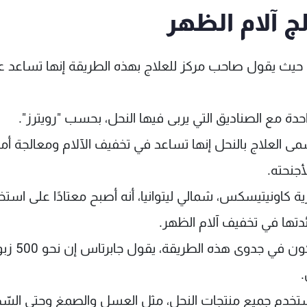
لج آلام الظهر
ا، حيث يقول صاحب مركز للعلاج بهذه الطريقة إنها تساعد ع
دة مع الصناديق التي يربى فيها النحل، بحسب "رويترز".
ى العلاج بالنحل إنها تساعد في تخفيف الآلام ومعالجة أ
أجنحته.
 كاونيتيسكس، شمالي ليتوانيا، أنه أصبح معتادًا على استخ
تها في تخفيف آلام الظهر.
وعلى الرغم من أن أصدقاءه كانوا في البداية يشككون في 
.
ستخدم جميع منتجات النحل، مثل العسل والصمغ وحتى السّم