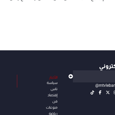
كتروني
الأخبار
سياسة
@mtvleba
ناس
إقتصاد
فن
منوعات
رياضة