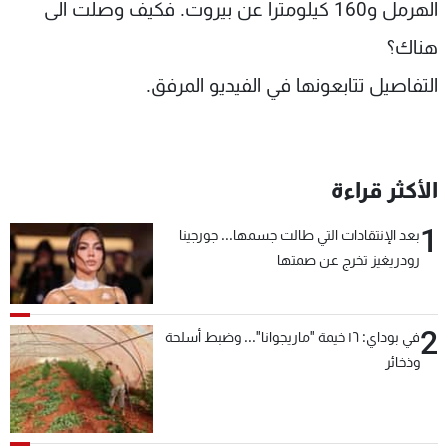
الهرمل و160 كيلومترا عن بيروت. فكيف وصلت الى
شاهد البرامج
هناك؟
الترددات
التفاصيل تتابعونها في الفيديو المرفق.
عن MTV
وظائف
الإنـتـاج
تواصل معنا
لاعلاناتكم
شروط الإسـتخدام
سياسة الخصوصية
الأكثر قراءة
1
بعد الإنتقادات التي طالت جسمها... جورجينا
رودريغيز تخرج عن صمتها
2
في بوداي: ١٦ خيمة "ماريجوانا"... وضبط أسلحة
وذخائر