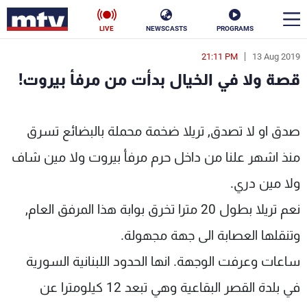
LIVE
NEWSCASTS
PROGRAMS
21:11 PM
13 Aug 2019
en
قصة ولا في الخيال بدأت من مرفأ بيروت!
الأخبار
دأت من مرفأ بيروت! - MTV Lebanon
سياسة
ناس
صدق او لا تصدق, تريلا ضخمة محملة بالبضائع تسرق
منذ اشهر علنا من داخل حرم مرفأ بيروت ولا مين شاف
إقتصاد
فن
ولا مين دري.
منوعات
رياضة
نعم تريلا بطول 20 مترا تخرق بوابة هذا المرفق العام,
كأس العالم
وتنقلها العصابة الى جهة مجهولة.
ساعات وعرفت الوجهة. انها الحدود اللبنانية السورية
البرامج
في بلدة القصر البقاعية وهي تبعد 12 كيلومترا عن
جدول البرامج