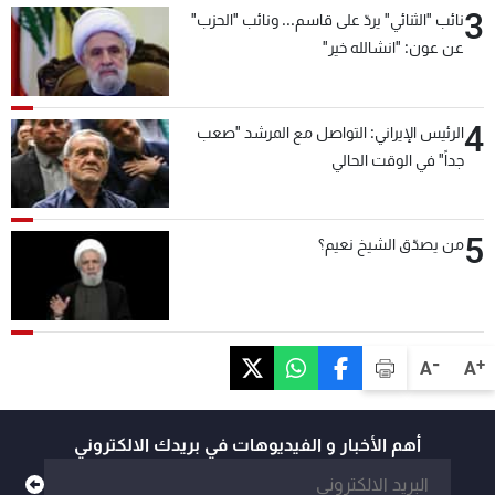
3
نائب "الثنائي" يردّ على قاسم... ونائب "الحزب"
عن عون: "انشالله خير"
4
الرئيس الإيراني: التواصل مع المرشد "صعب
جداً" في الوقت الحالي
5
من يصدّق الشيخ نعيم؟
-
+
A
A
أهم الأخبار و الفيديوهات في بريدك الالكتروني