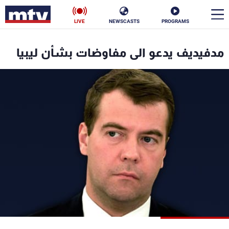
LIVE
NEWSCASTS
PROGRAMS
en
مدفيديف يدعو الى مفاوضات بشأن ليبيا
الأخبار
سياسة
ناس
إقتصاد
فن
منوعات
رياضة
كأس العالم
البرامج
جدول البرامج