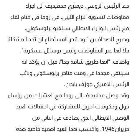
دعا الرئيس الروسي ديمتري مدفيديف الى اجراء
شاهد البرامج
الترددات
مفاوضات لتسوية النزاع الليبي، في روما في ختام لقاء
مع رئيس الوزراء الايطالي سيلفيو برلوسكوني.
عن MTV
وظائف
وصرح للصحافيين "نود قدر المستطاع ان تجد المشكلة
الإنـتـاج
تواصل معنا
لاعلاناتكم
شروط الإسـتخدام
حلا لها عبر المفاوضات وليس بوسائل عسكرية".
سياسة الخصوصية
واضاف: "انها طريق شاقة جدا"، قبل ان يؤكد انه
سيلتقي مجددا في وقت متاخر برلوسكوني ونائب
الرئيس الاميركي جوزف بايدن.
وقد وصل مدفيديف الى روما مع العشرات من رؤساء
دول وحكومات اخرين للمشاركة في احتفالات العيد
الوطني الايطالي الذي يصادف في الثاني من
حزيران1946. واكتسب هذا العيد اهمية خاصة هذه