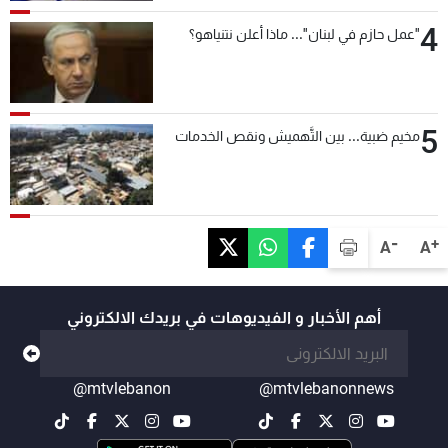
4
"عمل حازم في لبنان"... ماذا أعلن نتنياهو؟
5
مخيم ضبية... بين التَّهميش ونقص الخدمات
-
+
A
A
أهم الأخبار و الفيديوهات في بريدك الالكتروني
@mtvlebanon
@mtvlebanonnews