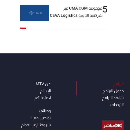
5
مجموعة CMA CGM عبر
شركتها التابعة CEVA Logistics
تُنجز الاستحواذ على مجموعة
فتّال
البرامج
عن MTV
جدول البرامج
الإنـتـاج
شاهد البرامج
لاعلاناتكم
الترددات
وظائف
تواصل معنا
شروط الإسـتخدام
مباشر