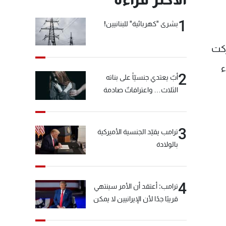
1
بشرى "كهربائية" للبنانيين!
ركت
ء
2
أبٌ يعتدي جنسيّاً على بناته
الثلاث… واعترافاتٌ صادمة
3
ترامب يقيّد الجنسية الأميركية
بالولادة
4
ترامب: أعتقد أن الأمر سينتهي
قريبًا جدًا لأن الإيرانيين لا يمكن
أن يستمروا على هذا الحال