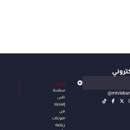
كتروني
الأخبار
سياسة
@mtvleba
ناس
إقتصاد
فن
منوعات
رياضة