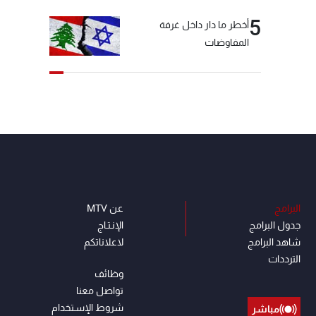
5
أخطر ما دار داخل غرفة
المفاوضات
البرامج
عن MTV
جدول البرامج
الإنـتـاج
شاهد البرامج
لاعلاناتكم
الترددات
وظائف
تواصل معنا
شروط الإسـتخدام
مباشر