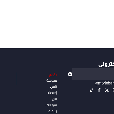
كتروني
الأخبار
سياسة
@mtvleba
ناس
إقتصاد
فن
منوعات
رياضة