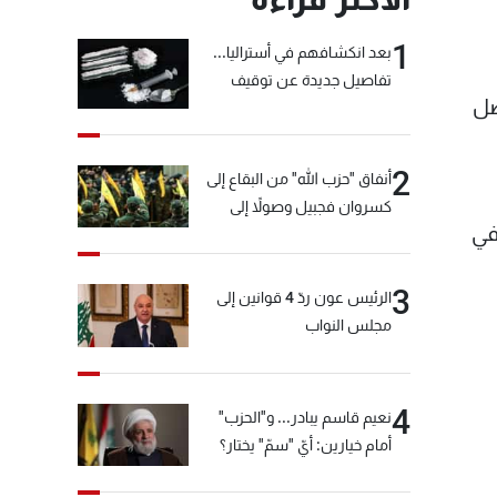
1
بعد انكشافهم في أستراليا...
تفاصيل جديدة عن توقيف
صل
"شبكة الكوكايين"
2
أنفاق "حزب الله" من البقاع إلى
كسروان فجبيل وصولاً إلى
في
المختارة... التفاصيل في نشرة
الأخبار بعد قليل
3
الرئيس عون ردّ 4 قوانين إلى
مجلس النواب
4
نعيم قاسم يبادر... و"الحزب"
أمام خيارين: أيّ "سمّ" يختار؟