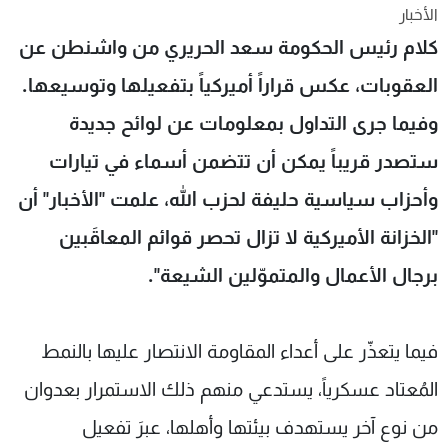
الأخبار
شاهد البرامج
كلام رئيس الحكومة سعد الحريري من واشنطن عن
الترددات
العقوبات، عكس قراراً أميركياً بتفعيلها وتوسيعها.
عن MTV
وظائف
وفيما جرى التداول بمعلومات عن لوائح جديدة
الإنـتـاج
تواصل معنا
لاعلاناتكم
شروط الإسـتخدام
ستصدر قريباً يمكن أن تتضمن أسماء في تيارات
سياسة الخصوصية
وأحزاب سياسية حليفة لحزب الله، علمت "الأخبار" أن
"الخزانة الأميركية لا تزال تحصر قوائم المعاقَبين
برجال الأعمال والمتموّلين الشيعة".
فيما يتعذّر على أعداء المقاومة الانتصار عليها بالنمط
المُعتاد عسكرياً، يستدعي منهم ذلك الاستمرار بعدوان
من نوع آخر يستهدف بيئتها وأهلها، عبرَ تفعيل