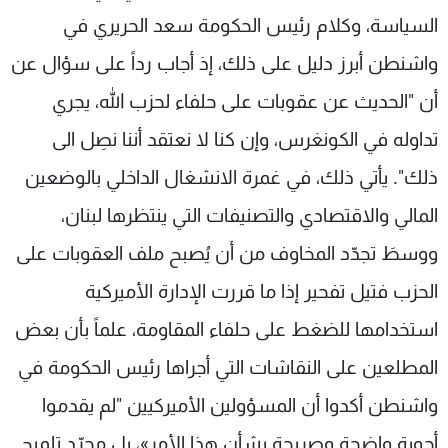
السياسة، وكلام رئيس الحكومة سعد الحريري في
واشنطن أبرز دليل على ذلك، إذ أجاب رداً على سؤال عن
أن "الحديث عن عقوبات على حلفاء لحزب الله، يجري
تداوله في الكونغرس، وإن كنا لا نعتقد أننا نصِل الى
ذلك". يأتي ذلك، في غمرة الانشغال الداخلي بالوضعين
المالي والاقتصادي والتصنيفات التي ينتظرها لبنان،
ووسطَ تجدّد المخاوف من أن يُصبح ملف العقوبات على
الحزب فتيل تفحير إذا ما قررت الإدارة الأميركية
استخدامها للضغط على حلفاء المقاومة، علماً بأن بعض
المطلعين على النقاشات التي أجراها رئيس الحكومة في
واشنطن أكدوا أن المسؤولين الأميركيين "لم يقدموا
أجوبة واضحة وصريحة بشأن هذا الأمر»، بل مجرّد تلميح