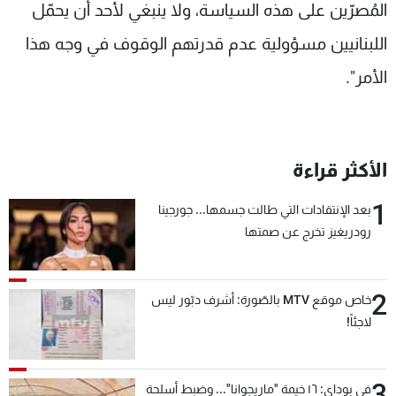
المُصرّين على هذه السياسة، ولا ينبغي لأحد أن يحمّل
اللبنانيين مسؤولية عدم قدرتهم الوقوف في وجه هذا
الأمر".
الأكثر قراءة
1
بعد الإنتقادات التي طالت جسمها... جورجينا
رودريغيز تخرج عن صمتها
2
خاص موقع MTV بالصّورة: أشرف دبّور ليس
لاجئاً!
3
في بوداي: ١٦ خيمة "ماريجوانا"... وضبط أسلحة