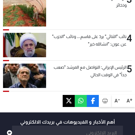
وذخائر
4
نائب "الثنائي" يردّ على قاسم... ونائب "الحزب"
عن عون: "انشالله خير"
5
الرئيس الإيراني: التواصل مع المرشد "صعب
جداً" في الوقت الحالي
-
+
A
A
أهم الأخبار و الفيديوهات في بريدك الالكتروني