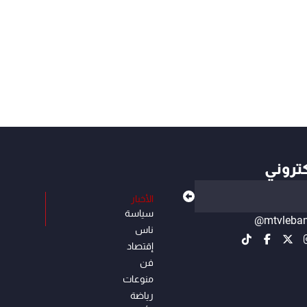
كتروني
الأخبار
سياسة
@mtvleba
ناس
إقتصاد
فن
منوعات
رياضة