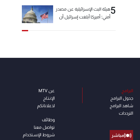
5
هيئة البث الإسرائيلية عن مصدر
أمني: أميركا أبلغت إسرائيل أن
"حزب الله" لم يخرق وقف إطلاق
النار أمس في مجدل زون
وطلبت منها عدم التصعيد
خشية أن يؤثر ذلك على
مفاوضات روما
البرامج
عن MTV
جدول البرامج
الإنـتـاج
شاهد البرامج
لاعلاناتكم
الترددات
وظائف
تواصل معنا
شروط الإسـتخدام
مباشر