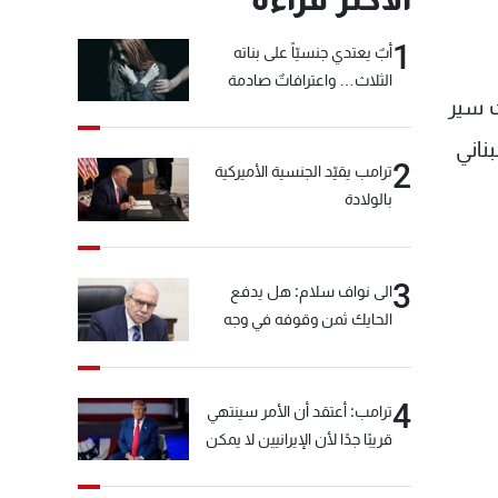
1
أبٌ يعتدي جنسيّاً على بناته
الثلاث… واعترافاتٌ صادمة
ث سير
ناني
2
ترامب يقيّد الجنسية الأميركية
بالولادة
3
الى نواف سلام: هل يدفع
الحايك ثمن وقوفه في وجه
خيّاط؟
4
ترامب: أعتقد أن الأمر سينتهي
قريبًا جدًا لأن الإيرانيين لا يمكن
أن يستمروا على هذا الحال