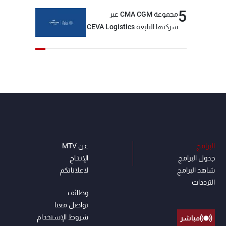
5
مجموعة CMA CGM عبر
شركتها التابعة CEVA Logistics
تُنجز الاستحواذ على مجموعة
فتّال
البرامج
عن MTV
جدول البرامج
الإنـتـاج
شاهد البرامج
لاعلاناتكم
الترددات
وظائف
تواصل معنا
شروط الإسـتخدام
مباشر