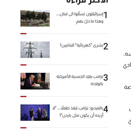
1
إسرائيليّون تسلّلوا الى لبنان...
وهذا ما حلّ بهم
2
بشرى "كهربائية" للبنانيين!
سه.
ادي
3
ترامب يقيّد الجنسية الأميركية
بالولادة
صة
4
بالفيديو: ترامب يُنقذ طفلاً... "لا
أريده أن يكون مثل بايدن"!
ي