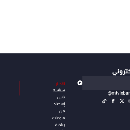
كتروني
الأخبار
سياسة
@mtvleba
ناس
إقتصاد
فن
منوعات
رياضة