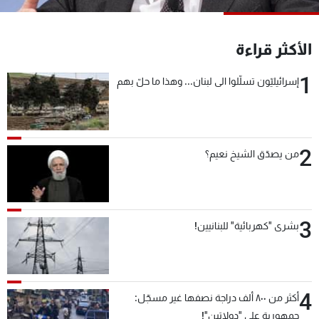
شاهد البرامج
الترددات
الأكثر قراءة
1
إسرائيليّون تسلّلوا الى لبنان... وهذا ما حلّ بهم
عن MTV
وظائف
الإنـتـاج
تواصل معنا
لاعلاناتكم
شروط الإسـتخدام
سياسة الخصوصية
2
من يصدّق الشيخ نعيم؟
3
بشرى "كهربائية" للبنانيين!
4
أكثر من ٨٠٠ ألف دراجة نصفها غير مسجّل:
جمهورية على "دولابَين"!