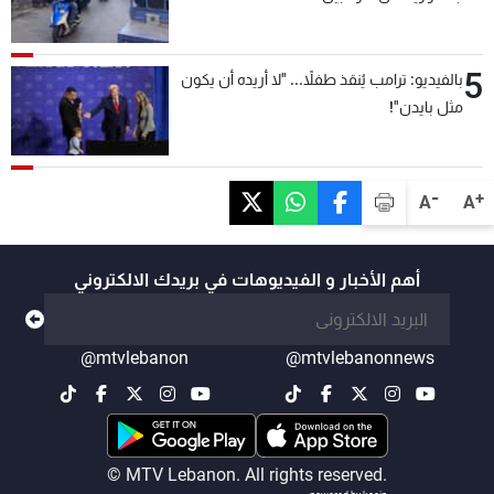
5
بالفيديو: ترامب يُنقذ طفلاً... "لا أريده أن يكون
مثل بايدن"!
-
+
A
A
أهم الأخبار و الفيديوهات في بريدك الالكتروني
@mtvlebanon
@mtvlebanonnews
© MTV Lebanon. All rights reserved.