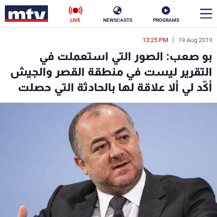
LIVE
NEWSCASTS
PROGRAMS
13:25 PM
19 Aug 2019
en
بو صعب: الصور التي استعملت في
الأخبار
التقرير ليست في منطقة القصر والجيش
أكّد لي ألا علاقة لها بالحادثة التي حصلت
سياسة
ناس
إقتصاد
فن
منوعات
رياضة
كأس العالم
البرامج
جدول البرامج