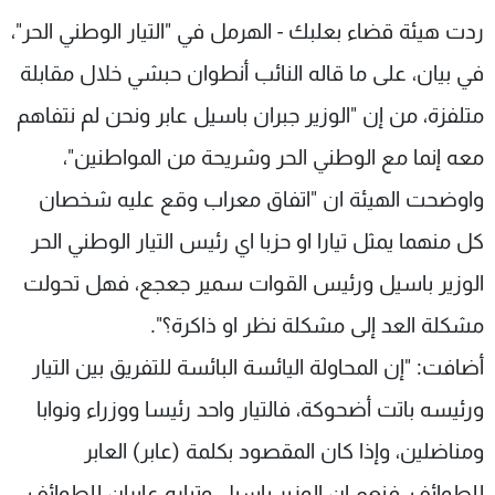
شاهد البرامج
ردت هيئة قضاء بعلبك - الهرمل في "التيار الوطني الحر"،
الترددات
في بيان، على ما قاله النائب أنطوان حبشي خلال مقابلة
متلفزة، من إن "الوزير جبران باسيل عابر ونحن لم نتفاهم
عن MTV
وظائف
الإنـتـاج
تواصل معنا
معه إنما مع الوطني الحر وشريحة من المواطنين"،
لاعلاناتكم
شروط الإسـتخدام
واوضحت الهيئة ان "اتفاق معراب وقع عليه شخصان
سياسة الخصوصية
كل منهما يمثل تيارا او حزبا اي رئيس التيار الوطني الحر
الوزير باسيل ورئيس القوات سمير جعجع، فهل تحولت
مشكلة العد إلى مشكلة نظر او ذاكرة؟".
أضافت: "إن المحاولة اليائسة البائسة للتفريق بين التيار
ورئيسه باتت أضحوكة، فالتيار واحد رئيسا ووزراء ونوابا
ومناضلين، وإذا كان المقصود بكلمة (عابر) العابر
للطوائف، فنعم ان الوزير باسيل وتياره عابران للطوائف