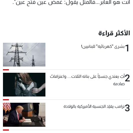
انت هو العابر...فالمثل يقول: غمض عين فتح عين".
الأكثر قراءة
1
بشرى "كهربائية" للبنانيين!
2
أبٌ يعتدي جنسيّاً على بناته الثلاث… واعترافاتٌ
صادمة
3
ترامب يقيّد الجنسية الأميركية بالولادة