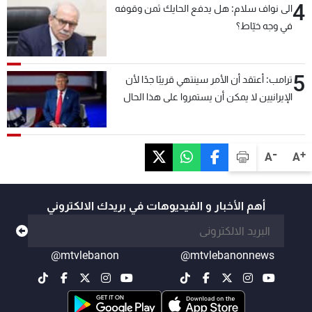
4
الى نواف سلام: هل يدفع الحايك ثمن وقوفه
في وجه خيّاط؟
5
ترامب: أعتقد أن الأمر سينتهي قريبًا جدًا لأن
الإيرانيين لا يمكن أن يستمروا على هذا الحال
-
+
A
A
أهم الأخبار و الفيديوهات في بريدك الالكتروني
@mtvlebanon
@mtvlebanonnews