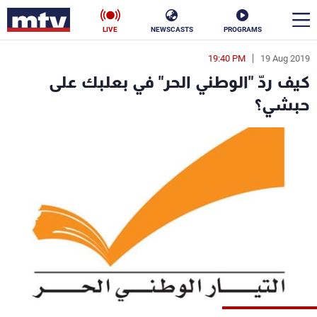
LIVE
NEWSCASTS
PROGRAMS
19:40 PM
19 Aug 2019
en
كيف ردّ "الوطني الحر" في بعلبك على
الأخبار
حبشي؟
سياسة
ناس
إقتصاد
فن
منوعات
رياضة
كأس العالم
البرامج
جدول البرامج