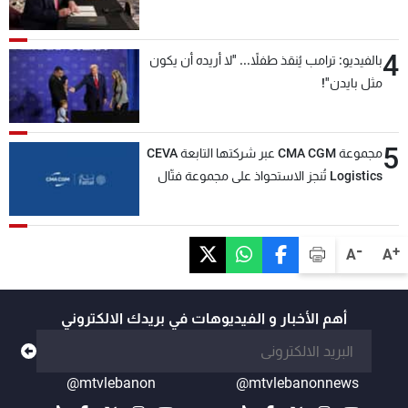
4
بالفيديو: ترامب يُنقذ طفلاً... "لا أريده أن يكون
مثل بايدن"!
5
مجموعة CMA CGM عبر شركتها التابعة CEVA
Logistics تُنجز الاستحواذ على مجموعة فتّال
-
+
A
A
أهم الأخبار و الفيديوهات في بريدك الالكتروني
@mtvlebanon
@mtvlebanonnews