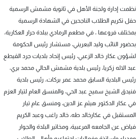
شاهد البرامج
نظمت إدارة ولجنة الأهل في ثانوية مشمش الرسمية
الترددات
حفل تكريم الطلاب الناجحين في الشهادة الرسمية
بمختلف فروعها ، في مطعم الرمادي ببلدة حرار العكارية،
عن MTV
وظائف
الإنـتـاج
تواصل معنا
بحضور النائب وليد البعريني، مستشار رئيس الحكومة
لاعلاناتكم
شروط الإسـتخدام
لشؤون عكار خالد الزعبي، رئيس إتحاد بلديات جرد القيطع
سياسة الخصوصية
عبد الاله زكريا، رئيس بلدية مشمش الحالي محمد بري،
رئيس البلدية السابق محمد عمر بركات، رئيس بلدية
فنيدق الشيخ سميح عبد الحي، والمنسق العام لتيار العزم
في عكار الدكتور هيثم عز الدين، ومنسق عام تيار
المستقبل في عكارخالد طه، خالد راغب وعبد الكريم
فياض عن الجامعه المرعبية، ومخاتير البلدة والجوار
ومدراء واساتذة وفعاليات إجتماعيه وأهالي الطلاب.