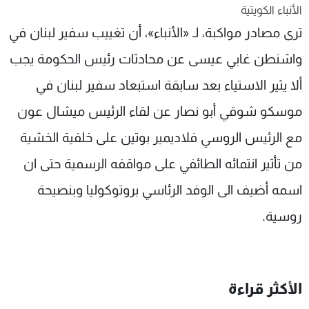
الأنباء الكويتية
شاهد البرامج
ترى مصادر مواكبة، لـ «الأنباء»، أن تغييب سفير لبنان في
الترددات
واشنطن غابي عيسى عن محادثات رئيس الحكومة يجب
عن MTV
وظائف
ألا يثير الاستياء بعد سابقة استبعاد سفير لبنان في
الإنـتـاج
تواصل معنا
لاعلاناتكم
شروط الإسـتخدام
موسكو شوقي أبو نصار عن لقاء الرئيس ميشال عون
سياسة الخصوصية
مع الرئيس الروسي فلاديمير بوتين على خلفية الخشية
من تأثير انتمائه الطائفي على مواقفه الرسمية حتى ان
اسمه أضيف الى الوفد الرئاسي بروتوكوليا وبنصيحة
روسية.
الأكثر قراءة