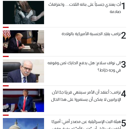
1
أبٌ يعتدي جنسيّاً على بناته الثلاث… واعترافاتٌ
صادمة
2
ترامب يقيّد الجنسية الأميركية بالولادة
3
الى نواف سلام: هل يدفع الحايك ثمن وقوفه
في وجه خيّاط؟
4
ترامب: أعتقد أن الأمر سينتهي قريبًا جدًا لأن
الإيرانيين لا يمكن أن يستمروا على هذا الحال
5
هيئة البث الإسرائيلية عن مصدر أمني: أميركا
أبلغت إسرائيل أن "حزب الله" لم يخرق وقف