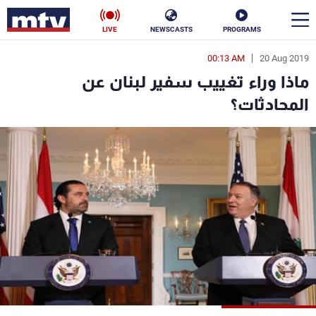
LIVE
NEWSCASTS
PROGRAMS
00:13 AM
20 Aug 2019
en
ماذا وراء تغييب سفير لبنان عن
الأخبار
المحادثات؟
سياسة
ناس
إقتصاد
فن
منوعات
رياضة
كأس العالم
البرامج
جدول البرامج