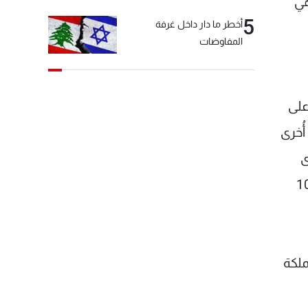
هي
5
أخطر ما دار داخل غرفة
المفاوضات
على
ُخرى
ء الواقع في 29 جمادى
وم العاشر من نوفمبر 1931، وسينشر نصّ المعاهدة والاتفاقية فيما بعد. تحريراً في 10
يين قنصل لمملكة