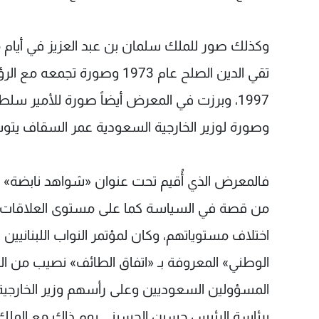
وكذلك صور للملك سلمان بن عبد العزيز في أيام مل
تقي الدين الصلح عام 1973 وصو
1997، وبرزت في المعرض أيضاً صورة للأمير س
وصورة لوزير الخارجية السعودية عمر السقاف يت
فالمعرض الذي أُقيم تحت عنوان «شواهد نابضة» في
من قصة في السياسة كما على مستوى العلاقات الت
الوطني» المعروفة بـ «اتفاق الطائف» نصيب من ا
المسؤولين السعوديين وعلى رأسهم وزير الخارجية ا