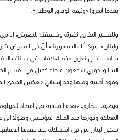
بعدما أنجزوا «وثيقة الوفاق الوطني».
وللسفير البخاري نظرته وفلسفته للمعرض، إذ يرى أ
ولبنان»، مؤكداً لـ»الجمهورية» أنّ في المعرض شواه
ساهمت في تعزيز هذه العلاقات في مختلف الحقب، 
السابق دوري شمعون ونجله كميل في القسم الخا
وفود أجنبية ومنها وفد إسباني «يعكس الصدى الج
ويضيف البخاري: «هذه المبادرة هي امتداد للديبلوم
المملكة ودورها منذ الملك المؤسس وصولاً الى ع
تمكين لبنان من نيل استقلاله منذ عقدها الاتفاقي