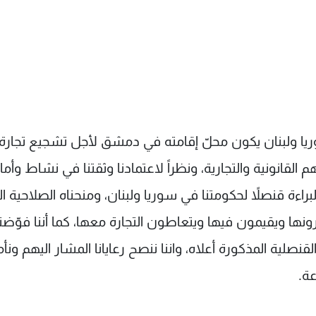
وريا ولبنان يكون محلّ إقامته في دمشق لأجل تشجيع تجارة
قانونية والتجارية، ونظراً لاعتمادنا وثقتنا في نشاط وأمان
راءة قنصلاً لحكومتنا في سوريا ولبنان، ومنحناه الصلاحية ال
ونها ويقيمون فيها ويتعاطون التجارة معها، كما أننا فوّضن
لية المذكورة أعلاه، واننا ننصح رعايانا المشار اليهم ونأ
عة.