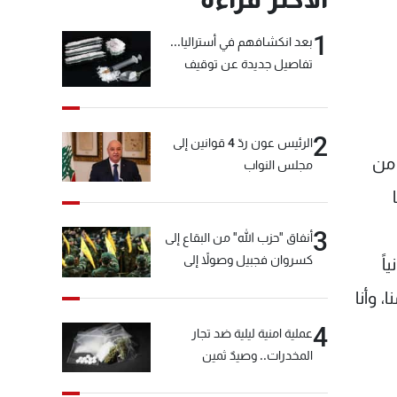
1
بعد انكشافهم في أستراليا...
تفاصيل جديدة عن توقيف
"شبكة الكوكايين"
2
الرئيس عون ردّ 4 قوانين إلى
 من
مجلس النواب
نها
3
أنفاق "حزب الله" من البقاع إلى
كسروان فجبيل وصولاً إلى
اً
المختارة... التفاصيل في نشرة
 وأنا
الأخبار بعد قليل
4
عملية امنية ليلية ضد تجار
المخدرات.. وصيدٌ ثمين