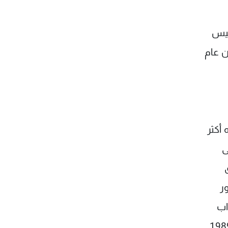
ئيس
نان عام
أكثر
ى
اق
ر
اب
 الحسيني يوم ذاك مع الملك فهد بن عبد العزيز في قصر السلام في جدة نهاية ايلول 1989