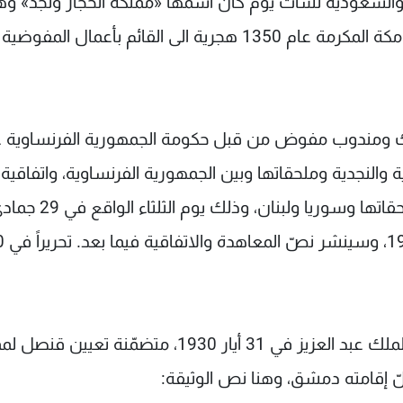
ن والسعودية نشأت يوم كان اسمها «مملكة الحجاز ونجد» و
عبارة عن «إبلاغ رسمي» وجّهته وزارة الخارجية في مكة المكرمة عام 1350 هجرية الى القائم بأعمال المفوضية
 ومندوب مفوض من قبل حكومة الجمهورية الفرنساوية 
النجدية وملحقاتها وبين الجمهورية الفرنساوية، واتفاقية أ
بشأن العلاقات بين المملكة الحجازية والنجدية وملحقاتها وسوريا ولبنان، وذلك يوم الثلثا
الثانية 1350 الموافق للي
كذلك تظهر في المعرض وثيقة أُخرى صادرة عن الملك عبد العزيز في 31 أيار 1930، متضمّنة تع
لّ إقامته دمشق، وهنا نص الوثيقة: