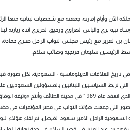
كه الآن وأيام إمارته، جمعته مع شخصيات لبنانية منها الر
رة تجمعه مع الرؤساء نبيه بري والياس الهراوي ورفيق الحريري اثناء زيارته لب
لطان بن العزيز مع رئيس مجلس النواب الراحل صبري حمادة،
وسط الرئيسين سليمان فرنجية وصائب سلام.
 تاريخ العلاقات الديبلوماسية - السعودية، لكل صورة فيه 
ي تربط السياسيين اللبنانيين بالمسؤولين السعوديين عل
اختلاف مستوياتهم، وكان لمؤتمر النواب اللبنانيين الذي انعقد عام 1989 في مدينة الطائف وأنتج «وثيقة الوف
لصور التي جمعت هؤلاء النواب في قصر المؤتمرات في حضو
لسعودية الراحل الامير سعود الفيصل، ثم لقاء هؤلاء النو
برئاسة الرئيس حسين