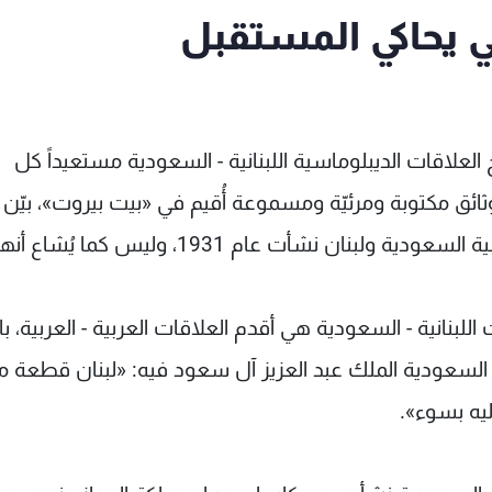
ي يحاكي المستقبل
العلاقات الديبلوماسية اللبنانية - السعودية مستعيداً كل
ائق مكتوبة ومرئيّة ومسموعة أُقيم في «بيت بيروت»، بيّن
خلالها أنّ العلاقات الديبلوماسية بين المملكة العربية السعودية ولبنان نشأت عام 1931، وليس كما يُشاع أ
للبنانية - السعودية هي أقدم العلاقات العربية - العربية، باني
سعودية الملك عبد العزيز آل سعود فيه: «لبنان قطعة منا،
ليه بسوء».