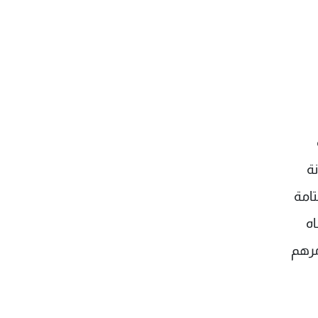
ة
تامة
اه
مرهم