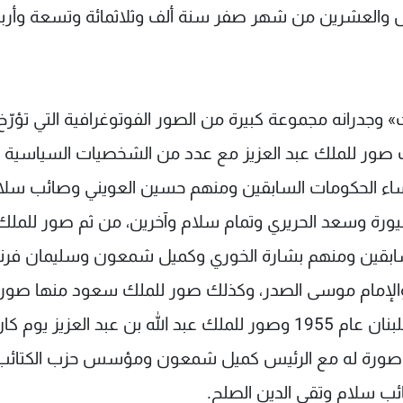
مس والعشرين من شهر صفر سنة ألف وثلاثمائة وتسعة وأرب
وجدرانه مجموعة كبيرة من الصور الفوتوغرافية التي تؤرّخ
شرت صور للملك عبد العزيز مع عدد من الشخصيات السياسية
لى رؤساء الحكومات السابقين ومنهم حسين العويني وصائب سلا
نيورة وسعد الحريري وتمام سلام وآخرين، من ثم صور للملك
سابقين ومنهم بشارة الخوري وكميل شمعون وسليمان فرنج
والإمام موسى الصدر، وكذلك صور للملك سعود منها صورة
مع رئيس الوزراء الراحل سامي الصلح خلال زيارته للبنان عام 1955 وصور للملك عبد الله بن عبد العزيز ي
راحل كمال جنبلاط عام 1974، وكذلك صورة له مع الرئيس كميل شمعون ومؤسس حزب الكتائ
ئب سلام وتقي الدين الصلح.