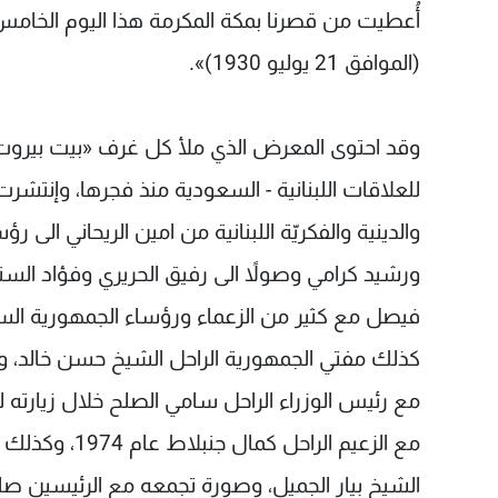
أُعطيت من قصرنا بمكة المكرمة هذا اليوم الخا
(الموافق 21 يوليو 1930)».
وقد احتوى المعرض الذي ملأ كل غرف «بيت بيروت» 
للعلاقات اللبنانية - السعودية منذ فجرها، وإنت
والدينية والفكريّة اللبنانية من امين الريحاني ا
ورشيد كرامي وصولاً الى رفيق الحريري وفؤاد الس
فيصل مع كثير من الزعماء ورؤساء الجمهورية ال
كذلك مفتي الجمهورية الراحل الشيخ حسن خالد، 
مع الزعيم ال
الشيخ بيار الجميل، وصورة تجمعه مع الرئيسين صا