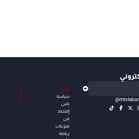
كتروني
الأخبار
سياسة
@mtvleba
ناس
إقتصاد
فن
منوعات
رياضة