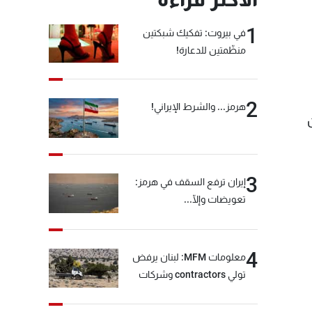
1
في بيروت: تفكيك شبكتين
منظّمتين للدعارة!
2
هرمز... والشرط الإيراني!
3
إيران ترفع السقف في هرمز:
تعويضات وإلّا...
4
معلومات MFM: لبنان يرفض
تولي contractors وشركات
أمنية خاصة مهمة التحقق من
نزع سلاح "حزب الله"