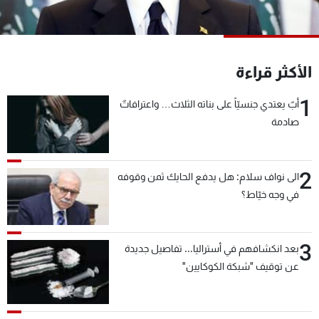
شاهد البرامج
الترددات
الأكثر قراءة
عن MTV
وظائف
الإنـتـاج
تواصل معنا
1
أبٌ يعتدي جنسيّاً على بناته الثلاث… واعترافاتٌ
لاعلاناتكم
شروط الإسـتخدام
صادمة
سياسة الخصوصية
2
الى نواف سلام: هل يدفع الحايك ثمن وقوفه
في وجه خيّاط؟
3
بعد انكشافهم في أستراليا... تفاصيل جديدة
عن توقيف "شبكة الكوكايين"