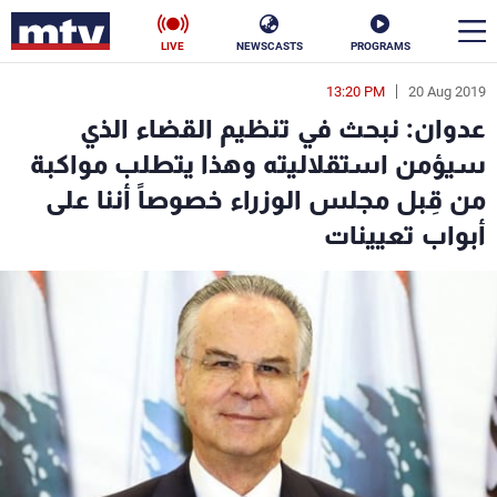
LIVE
NEWSCASTS
PROGRAMS
13:20 PM
20 Aug 2019
en
عدوان: نبحث في تنظيم القضاء الذي
الأخبار
سيؤمن استقلاليته وهذا يتطلب مواكبة
من قِبل مجلس الوزراء خصوصاً أننا على
سياسة
ناس
أبواب تعيينات
إقتصاد
فن
منوعات
رياضة
كأس العالم
البرامج
جدول البرامج