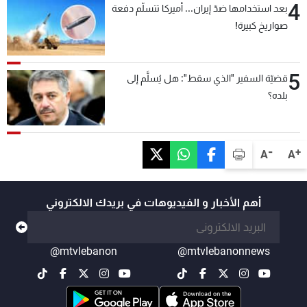
4
بعد استخدامها ضدّ إيران... أميركا تتسلّم دفعة
صواريخ كبيرة!
5
قضيّة السفير "الذي سقط": هل يُسلَّم إلى
بلده؟
-
+
A
A
أهم الأخبار و الفيديوهات في بريدك الالكتروني
@mtvlebanon
@mtvlebanonnews