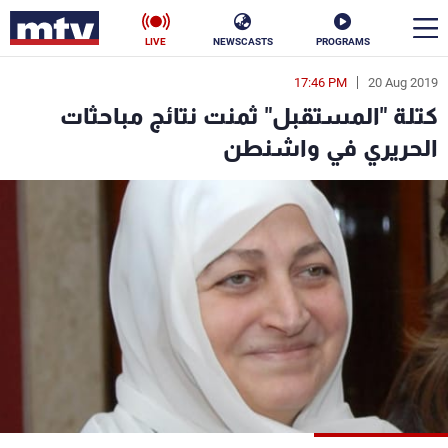
LIVE
NEWSCASTS
PROGRAMS
17:46 PM
20 Aug 2019
en
كتلة "المستقبل" ثمنت نتائج مباحثات
الأخبار
الحريري في واشنطن
سياسة
ناس
إقتصاد
فن
منوعات
رياضة
كأس العالم
البرامج
جدول البرامج