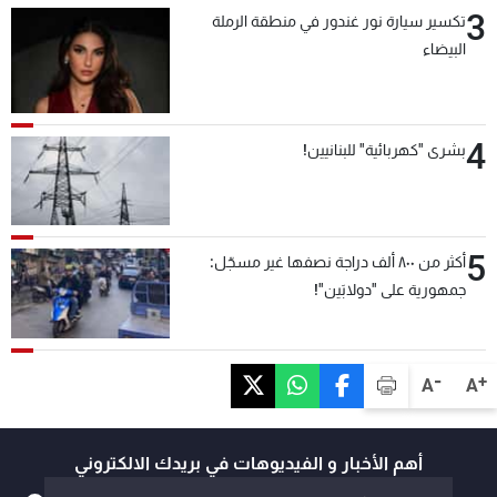
3
تكسير سيارة نور غندور في منطقة الرملة
البيضاء
4
بشرى "كهربائية" للبنانيين!
5
أكثر من ٨٠٠ ألف دراجة نصفها غير مسجّل:
جمهورية على "دولابَين"!
-
+
A
A
أهم الأخبار و الفيديوهات في بريدك الالكتروني