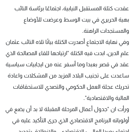
شاهد البرامج
عقدت كتلة المستقبل النيابية، اجتماعًا برئاسة النائب
الترددات
بهية الحريري في بيت الوسط وعرضت للأوضاع
والمستجدات الراهنة.
عن MTV
وظائف
الإنـتـاج
تواصل معنا
وفي نهاية الاجتماع أصدرت الكتلة بيانًا تلاه النائب عثمان
لاعلاناتكم
شروط الإسـتخدام
علم الدين، ابدت فيه الكتلة "ارتياحها للقاء المصالحة الذي
سياسة الخصوصية
عقد في قصر بعبدا وما أسفر عنه من ايجابيات سياسية
ساعدت على تجنيب البلاد المزيد من المشكلات واعادة
تحريك عجلة العمل الحكومي والتصدي للاستحقاقات
المالية والاقتصادية".
ورأت ان "جدول أعمال المرحلة المقبلة لا بد أن يضع في
أولوياته البرنامج الاقتصادي الذي جرى التأكيد عليه في
اجتماع بعبدا المالي - الاقتصادي ، والانطلاق بتحديد