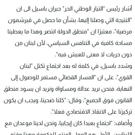
شاهد البرامج
أشار رئيس "التيار الوطني الحر" جبران باسيل الى ان
الترددات
"النتيجة التي وصلنا إليها، بشأن ما حصل في قبرشمون
مرضية"، معتبرًا ان "منطق الدولة انتصر وهذا ما يعطينا
عن MTV
وظائف
الإنـتـاج
تواصل معنا
مساحة كافية في التنافس السياسي، لأن لبنان من
لاعلاناتكم
شروط الإسـتخدام
دون حريات لا معنى للعيش فيه".
سياسة الخصوصية
وشدد باسيل، في كلمة له بعد اجتماع تكتل "لبنان
القوي"، على ان "المسار القضائي مستمر للوصول إلى
النهاية، فنحن نريد عدالة ومساواة ونريد ان يسود منطق
القانون فوق الجميع"، وقال: "كلنا ضحينا، ويجب ان يكون
تركيزنا على الانقاذ الاقتصادي فعلا".
وأضاف: "اجتماع بعبدا كان إيجابيا، ونحن لدينا موعدان مع
اللبنانيين، الأول هو العمل المنتج للحكومة وهذا وقته