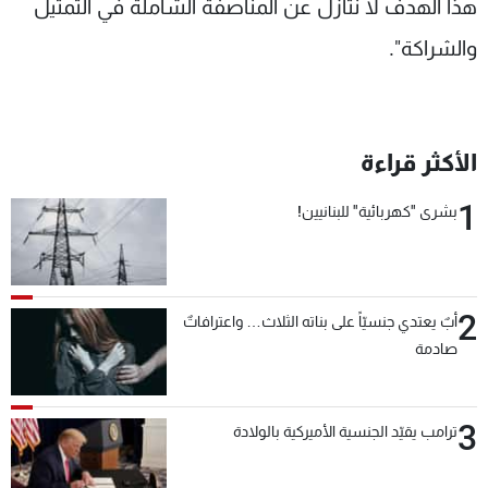
هذا الهدف لا نتازل عن المناصفة الشاملة في التمثيل
والشراكة".
الأكثر قراءة
1
بشرى "كهربائية" للبنانيين!
2
أبٌ يعتدي جنسيّاً على بناته الثلاث… واعترافاتٌ
صادمة
3
ترامب يقيّد الجنسية الأميركية بالولادة