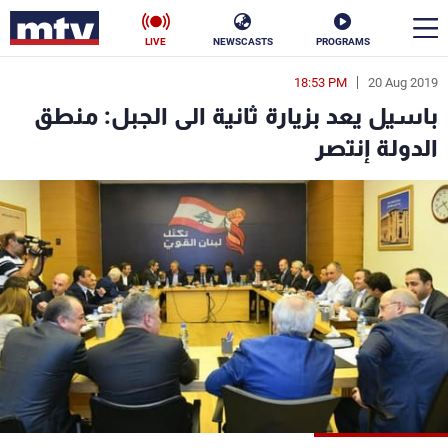
LIVE
NEWSCASTS
PROGRAMS
18:53 PM
20 Aug 2019
en
باسيل يعد بزيارة ثانية الى الجبل: منطق
الأخبار
الدولة إنتصر
سياسة
ناس
إقتصاد
فن
منوعات
رياضة
كأس العالم
البرامج
جدول البرامج