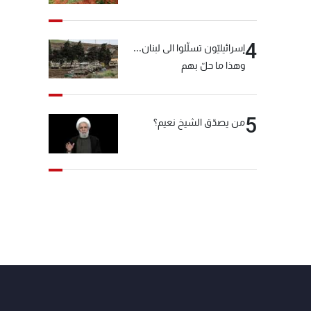
4
إسرائيليّون تسلّلوا الى لبنان...
وهذا ما حلّ بهم
5
من يصدّق الشيخ نعيم؟