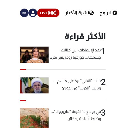
البرامج
نشرة الأخبار
LIVE
en
الأكثر قراءة
1
بعد الإنتقادات التي طالت
جسمها... جورجينا رودريغيز تخرج
عن صمتها
2
نائب "الثنائي" يردّ على قاسم...
ونائب "الحزب" عن عون:
"انشالله خير"
3
في بوداي: ١٦ خيمة "ماريجوانا"...
وضبط أسلحة وذخائر