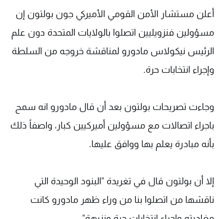
شاهد البرامج
أعلن مستشار الأمن القومي الأميركي جون بولتون إن
الترددات
مسؤولين فنزويليين اتصلوا بالولايات المتحدة دون علم
الرئيس نيكولاس مادورو لمناقشة خروجه من السلطة
عن MTV
وظائف
الإنـتـاج
تواصل معنا
وإجراء انتخابات حرة.
لاعلاناتكم
شروط الإسـتخدام
سياسة الخصوصية
وجاءت تصريحات بولتون بعد أن قال مادورو انه سمح
باجراء اتصالات مع مسؤولين أميركيين كبار، واصفاً ذلك
بأنه مبادرة يعلم بها ووافق عليها.
إلا أن بولتون قال في تغريدة "البنود الوحيدة التي
ناقشها من اتصلوا بنا من وراء ظهر مادورو كانت
مغادرته واجراء انتخابات حرة ونزيهة".