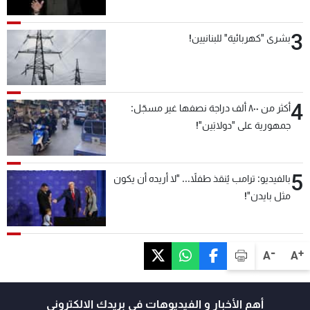
3
بشرى "كهربائية" للبنانيين!
4
أكثر من ٨٠٠ ألف دراجة نصفها غير مسجّل:
جمهورية على "دولابَين"!
5
بالفيديو: ترامب يُنقذ طفلاً... "لا أريده أن يكون
مثل بايدن"!
-
+
A
A
أهم الأخبار و الفيديوهات في بريدك الالكتروني