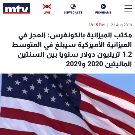
LIVE
NEWSCASTS
PROGRAMS
18:15 PM
21 Aug 2019
en
مكتب الميزانية بالكونغرس: العجز في
الأخبار
الميزانية الأميركية سيبلغ في المتوسط
1.2 تريليون دولار سنويا بين السنتين
سياسة
ناس
الماليتين 2020 و2029
إقتصاد
فن
منوعات
رياضة
كأس العالم
البرامج
جدول البرامج