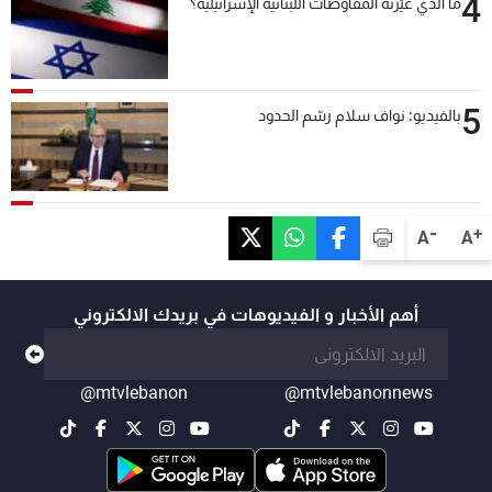
4
ما الذي غيّرته المفاوضات اللبنانية الإسرائيلية؟
5
بالفيديو: نواف سلام رسّم الحدود
-
+
A
A
أهم الأخبار و الفيديوهات في بريدك الالكتروني
@mtvlebanon
@mtvlebanonnews