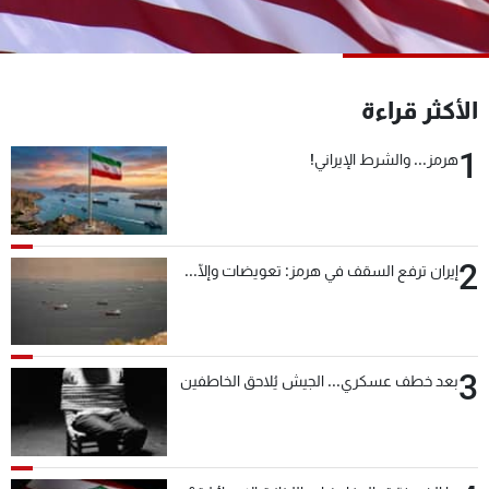
شاهد البرامج
الترددات
الأكثر قراءة
عن MTV
وظائف
الإنـتـاج
تواصل معنا
1
هرمز... والشرط الإيراني!
لاعلاناتكم
شروط الإسـتخدام
سياسة الخصوصية
2
إيران ترفع السقف في هرمز: تعويضات وإلّا...
3
بعد خطف عسكري... الجيش يُلاحق الخاطفين