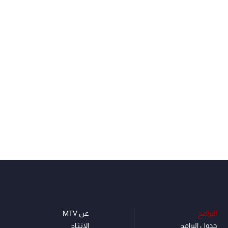
البرامج
عن MTV
جدول البرامج
الإنـتـاج