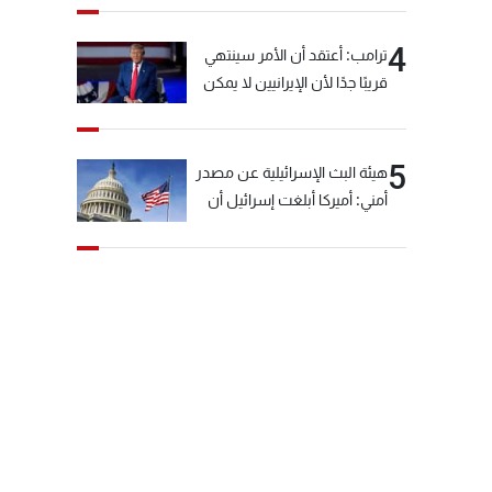
4
ترامب: أعتقد أن الأمر سينتهي
قريبًا جدًا لأن الإيرانيين لا يمكن
أن يستمروا على هذا الحال
5
هيئة البث الإسرائيلية عن مصدر
أمني: أميركا أبلغت إسرائيل أن
"حزب الله" لم يخرق وقف إطلاق
النار أمس في مجدل زون
وطلبت منها عدم التصعيد
خشية أن يؤثر ذلك على
مفاوضات روما