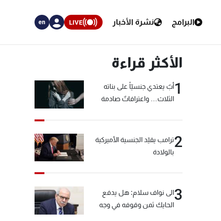
البرامج
نشرة الأخبار
LIVE
en
الأكثر قراءة
1
أبٌ يعتدي جنسيّاً على بناته
الثلاث… واعترافاتٌ صادمة
2
ترامب يقيّد الجنسية الأميركية
بالولادة
3
الى نواف سلام: هل يدفع
الحايك ثمن وقوفه في وجه
خيّاط؟