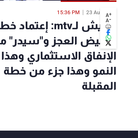
15:36 PM
23 Aug 2019
+
A
-
A
بطيش لـmtv: إع
تخفيض العجز و"سيدر" م
الإنفاق الاستثماري وهذا 
النمو وهذا جزء من خطة ا
المقبلة