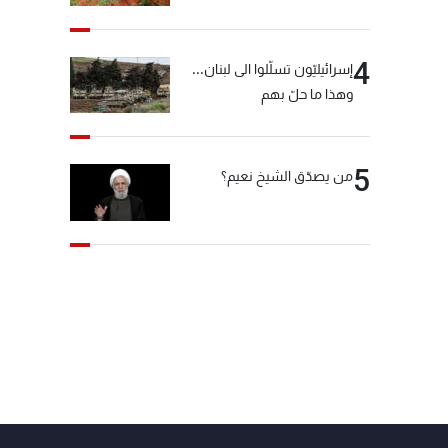
4
إسرائيليّون تسلّلوا الى لبنان...
وهذا ما حلّ بهم
5
من يصدّق الشيخ نعيم؟