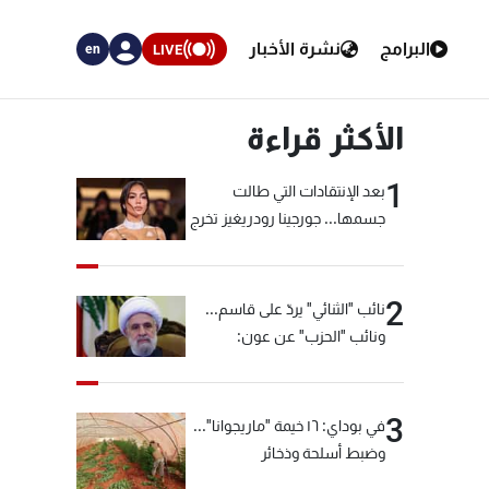
البرامج
نشرة الأخبار
LIVE
en
الأكثر قراءة
1
بعد الإنتقادات التي طالت
جسمها... جورجينا رودريغيز تخرج
عن صمتها
2
نائب "الثنائي" يردّ على قاسم...
ونائب "الحزب" عن عون:
"انشالله خير"
3
في بوداي: ١٦ خيمة "ماريجوانا"...
وضبط أسلحة وذخائر