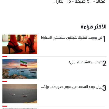
اقفالا - 51 ضبطا - 16 انذارا".
الأكثر قراءة
1
في بيروت: تفكيك شبكتين منظّمتين للدعارة!
2
هرمز... والشرط الإيراني!
3
إيران ترفع السقف في هرمز: تعويضات وإلّا...