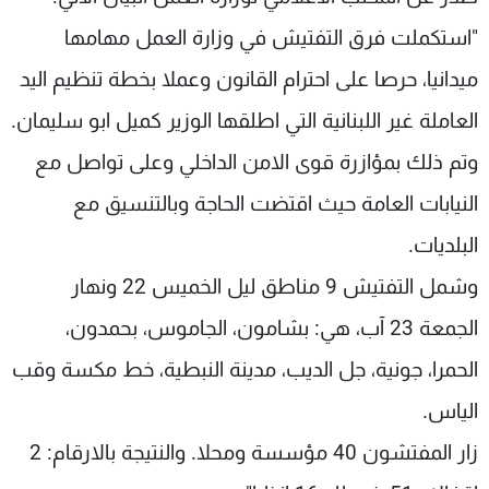
شاهد البرامج
"استكملت فرق التفتيش في وزارة العمل مهامها
الترددات
ميدانيا، حرصا على احترام القانون وعملا بخطة تنظيم اليد
العاملة غير اللبنانية التي اطلقها الوزير كميل ابو سليمان.
عن MTV
وظائف
الإنـتـاج
تواصل معنا
وتم ذلك بمؤازرة قوى الامن الداخلي وعلى تواصل مع
لاعلاناتكم
شروط الإسـتخدام
سياسة الخصوصية
النيابات العامة حيث اقتضت الحاجة وبالتنسيق مع
البلديات.
وشمل التفتيش 9 مناطق ليل الخميس 22 ونهار
الجمعة 23 آب، هي: بشامون، الجاموس، بحمدون،
الحمرا، جونية، جل الديب، مدينة النبطية، خط مكسة وقب
الياس.
زار المفتشون 40 مؤسسة ومحلا. والنتيجة بالارقام: 2