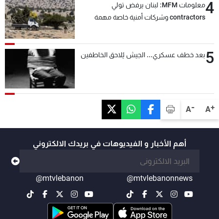
4
معلومات MFM: لبنان يرفض تولي
contractors وشركات أمنية خاصة مهمة
التحقق من نزع سلاح "حزب الله"
5
بعد خطف عسكري... الجيش يُلاحق الخاطفين
-
+
A
A
أهم الأخبار و الفيديوهات في بريدك الالكتروني
@mtvlebanon
@mtvlebanonnews