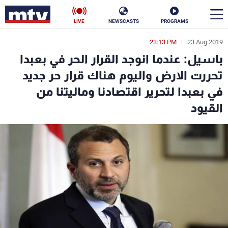
LIVE
NEWSCASTS
PROGRAMS
23:13 PM
23 Aug 2019
en
باسيل: عندما انوجد القرار الحر في بعبدا
الأخبار
تحررت الارض واليوم هناك قرار حر جديد
في بعبدا لتحرير اقتصادنا وماليتنا من
سياسة
ناس
القيود
إقتصاد
فن
منوعات
رياضة
كأس العالم
البرامج
جدول البرامج