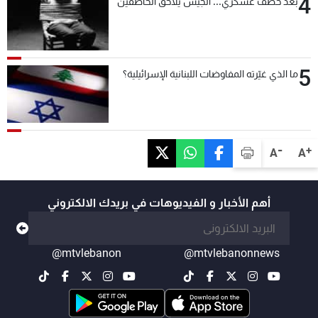
4
بعد خطف عسكري... الجيش يُلاحق الخاطفين
5
ما الذي غيّرته المفاوضات اللبنانية الإسرائيلية؟
-
+
A
A
أهم الأخبار و الفيديوهات في بريدك الالكتروني
@mtvlebanon
@mtvlebanonnews