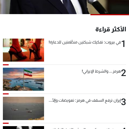
شاهد البرامج
الترددات
الأكثر قراءة
عن MTV
وظائف
الإنـتـاج
تواصل معنا
1
في بيروت: تفكيك شبكتين منظّمتين للدعارة!
لاعلاناتكم
شروط الإسـتخدام
سياسة الخصوصية
2
هرمز... والشرط الإيراني!
3
إيران ترفع السقف في هرمز: تعويضات وإلّا...