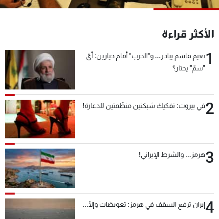
شاهد البرامج
الترددات
الأكثر قراءة
1
نعيم قاسم يبادر... و"الحزب" أمام خيارين: أيّ
عن MTV
وظائف
الإنـتـاج
تواصل معنا
"سمّ" يختار؟
لاعلاناتكم
شروط الإسـتخدام
سياسة الخصوصية
2
في بيروت: تفكيك شبكتين منظّمتين للدعارة!
3
هرمز... والشرط الإيراني!
4
إيران ترفع السقف في هرمز: تعويضات وإلّا...