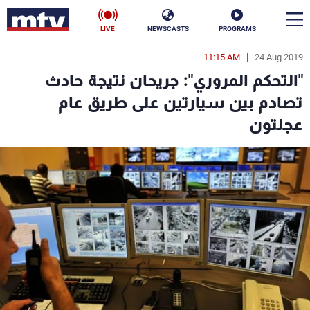
LIVE
NEWSCASTS
PROGRAMS
11:15 AM
24 Aug 2019
en
"التحكم المروري": جريحان نتيجة حادث
الأخبار
تصادم بين سيارتين على طريق عام
عجلتون
سياسة
ناس
إقتصاد
فن
منوعات
رياضة
كأس العالم
البرامج
جدول البرامج