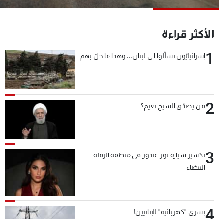
شاهد البرامج
الترددات
الأكثر قراءة
1
إسرائيليّون تسلّلوا الى لبنان... وهذا ما حلّ بهم
عن MTV
وظائف
الإنـتـاج
تواصل معنا
لاعلاناتكم
شروط الإسـتخدام
سياسة الخصوصية
2
من يصدّق الشيخ نعيم؟
3
تكسير سيارة نور غندور في منطقة الرملة
البيضاء
4
بشرى "كهربائية" للبنانيين!