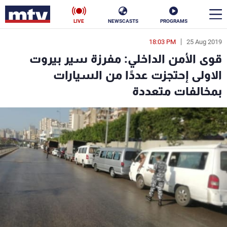
LIVE
NEWSCASTS
PROGRAMS
18:03 PM
25 Aug 2019
en
قوى الأمن الداخلي: مفرزة سير بيروت
الأخبار
الاولى إحتجزت عددًا من السيارات
بمخالفات متعددة
سياسة
ناس
إقتصاد
فن
منوعات
رياضة
كأس العالم
البرامج
جدول البرامج