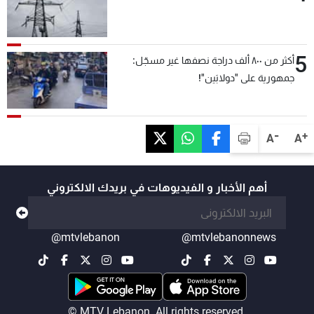
5
أكثر من ٨٠٠ ألف دراجة نصفها غير مسجّل:
جمهورية على "دولابَين"!
-
+
A
A
أهم الأخبار و الفيديوهات في بريدك الالكتروني
@mtvlebanon
@mtvlebanonnews
© MTV Lebanon. All rights reserved.