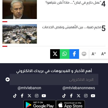
4
"عمل حازم في لبنان"... ماذا أعلن نتنياهو؟
5
مخيم ضبية... بين التَّهميش ونقص الخدمات
-
+
A
A
أهم الأخبار و الفيديوهات في بريدك الالكتروني
@mtvlebanon
@mtvlebanonnews