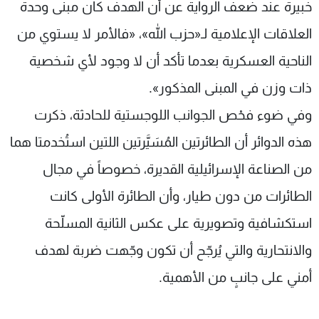
خبيرة عند ضعف الرواية عن أن الهدف كان مبنى وحدة
العلاقات الإعلامية لـ«حزب الله»، «فالأمر لا يستوي من
الناحية العسكرية بعدما تأكد أن لا وجود لأي شخصية
ذات وزن في المبنى المذكور».
وفي ضوء فحْص الجوانب اللوجستية للحادثة، ذكرت
هذه الدوائر أن الطائرتين المُسَيَّرتين اللتين استُخدمتا هما
من الصناعة الإسرائيلية القديرة، خصوصاً في مجال
الطائرات من دون طيار، وأن الطائرة الأولى كانت
استكشافية وتصويرية على عكس الثانية المسلّحة
والانتحارية والتي يُرجّح أن تكون وجّهت ضربة لهدف
أمني على جانبٍ من الأهمية.