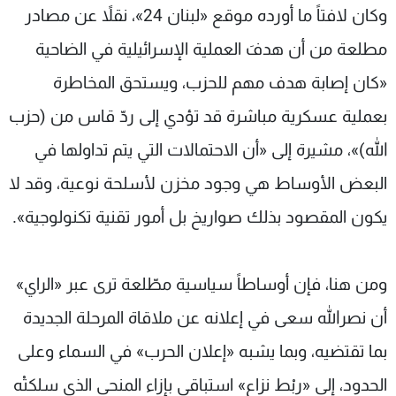
وكان لافتاً ما أورده موقع «لبنان 24»، نقلاً عن مصادر
مطلعة من أن هدفَ العملية الإسرائيلية في الضاحية
«كان إصابة هدف مهم للحزب، ويستحق المخاطرة
بعملية عسكرية مباشرة قد تؤدي إلى ردّ قاس من (حزب
الله)»، مشيرة إلى «أن الاحتمالات التي يتم تداولها في
البعض الأوساط هي وجود مخزن لأسلحة نوعية، وقد لا
يكون المقصود بذلك صواريخ بل أمور تقنية تكنولوجية».
ومن هنا، فإن أوساطاً سياسية مطّلعة ترى عبر «الراي»
أن نصرالله سعى في إعلانه عن ملاقاة المرحلة الجديدة
بما تقتضيه، وبما يشبه «إعلان الحرب» في السماء وعلى
الحدود، إلى «ربْط نزاع» استباقي بإزاء المنحى الذي سلكتْه