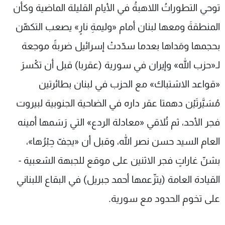
توحي التطوراتُ اللاهبةُ في الأيام القليلة الماضية وكأن
شاهد البرامج
الترددات
المنطقةَ ومعها لبنان أمام «وليمةِ نارٍ» يصعب التكهّن
بحجمها ومَداها بعدما سدّدتْ إسرائيل ضربةً موجعة
عن MTV
وظائف
لـ«حزب الله» وإيران في سورية (عقربا) قبل أن تكْسرَ
الإنـتـاج
تواصل معنا
لاعلاناتكم
شروط الإسـتخدام
«قواعد الاشتباك» مع الحزب في لبنان بطائرتين
سياسة الخصوصية
مُسَيَّرتَيْن دهمتا عقر داره في الضاحية الجنوبية لبيروت
فجر الأحد، ثم تُلاقي «معادلة الردع» التي رَسَمها أمينه
العام السيد حسن نصر الله، وقبل أن «يجفّ حِبْرُها»،
بشنّ غاراتٍ فجر الاثنين على موقع للجبهة الشعبية -
القيادة العامة (يتزّعمها أحمد جبريل) في البقاع اللبناني
على تخوم الحدود مع سورية.