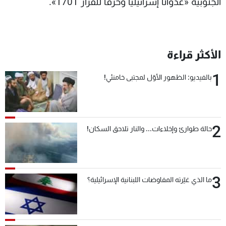
الجنوبية «عدواناً إسرائيلياً وخرقاً للقرار 1701».
الأكثر قراءة
1
بالفيديو: الظهور الأوّل لمجتبى خامنئي!
2
حالة طوارئ وإخلاءات... والنار تلاحق السكان!
3
ما الذي غيّرته المفاوضات اللبنانية الإسرائيلية؟