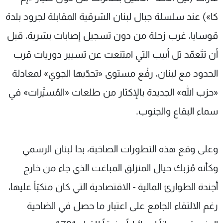
كا») عند سلسلة جبال لبنان الشرقية المقابلة لجرود بلدة
قوسايا، غرب زحلة من دون تسجيل إصابات بشرية، قبل
أن تتَعمّد تل أبيب التي امتنعت عن تسيير دوريات قرب
الحدود مع لبنان، رفْع مستوى «تحدّيها الجوي» لمعادلة
«حزب الله» الجديدة بالإكثار من طلعات «المُسيَّرات» في
سماء البقاع والجنوب.
وعلى وقع هذه التطورات الصاخبة، بدا لبنان الرسمي
وكأنه مُرْبك حيال المنزلق المباغت الذي جاء من خارج
أجندة الطوارئ المالية - الاقتصادية التي كان منكبّاً عليها،
رغم الالتقاء الجامع على اعتبار ما حصل في الضاحية