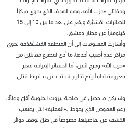
مركزاً للقوات الحليفة لسورية، أي للقوات الإيرانية
ومقاتلي «حزب الله»، وهو الهدف الذي يحوي مركزاً
للطائرات المُسَيَّرة ويقع على بعد ما بين 10 إلى 15
كيلومتراً عن مطار دمشق.
وأشارت المعلومات إلى أن المنطقة المُسْتَهْدَفة تحوي
مراكز عدة أصيب أحدها، ما أدى لمصرع مقاتليْن من
«حزب الله» وجرح اثنين، أما الخسائر الإيرانية فغير
معروفة تماماً رغم تقارير تحدثت عن سقوط قتلى.
ولم يكن ما حصل في ضاحية بيروت الجنوبية أقلّ وطأةً،
رغم الغموض الذي يحوط بـ«العملية» التي يصعب
الكشف عن تفاصيلها، خصوصاً في ظلّ توقف دوائر