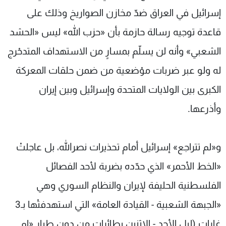
إسرائيل في العراق ضدّ مخازن الصواريخ وذلك على
قاعدة توجيه رسالة حازمة بأن «حزب الله» ليس «الحشد
الشعبي» وأنه لن يسلّم بمسارٍ من الاستهداف المتدحْرج
له ولو عبر ضربات موْضعية من ضمن حلقات المعركة
الكبرى بين الولايات المتحدة وإسرائيل وبين إيران
وأذرعها.
و«لم تتراجع» إسرائيل أمام تحذيرات نصرالله، بل عاجلتْ
«الخط الأحمر» الذي حدّده بضربة لأحد الفصائل
الفلسطنية الحليفة لإيران والنظام السوري وهي
«الجبهة الشعبية - القيادة العامة» التي استهدفتْها بـ3
غارات (ليل الأحد - الاثنين بطائرات من دون طيار «إم