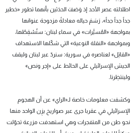
اطلالته عصر الأحد إذ وَصَفَ الحدَثين بأنهما تطور «خطير
جداً جداً جداً»، رَسَمَ حياله معادلةً مزدوجة عنوانها
بمواجهة «المُسيَّرات» في سماء لبنان: سنُسْقِطُها،
وبمواجهة «النقلة النوعية» التي شكّلها الاستهداف
«القاتِل» لعناصره في سورية: سنردّ عبر لبنان وليقف
الجيش الإسرائيلي على الحائط على «إجر ونص»
ولينتظِرنا.
وكشفت معلومات خاصة لـ«الراي» عن أن الهجوم
الإسرائيلي في عقربا جرى عبر صواريخ يزِن الواحد منها
نحو طن من المتفجرات وهي استهدفت مزرعة تحوّلت