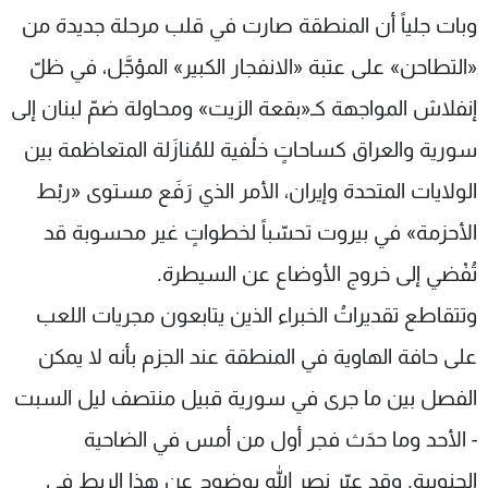
وبات جلياً أن المنطقة صارت في قلب مرحلة جديدة من
«التطاحن» على عتبة «الانفجار الكبير» المؤجَّل، في ظلّ
إنفلاش المواجهة كـ«بقعة الزيت» ومحاولة ضمّ لبنان إلى
سورية والعراق كساحاتٍ خلْفية للمُنازَلة المتعاظمة بين
الولايات المتحدة وإيران، الأمر الذي رَفَع مستوى «ربْط
الأحزمة» في بيروت تحسّباً لخطواتٍ غير محسوبة قد
تُفْضي إلى خروج الأوضاع عن السيطرة.
وتتقاطع تقديراتُ الخبراء الذين يتابعون مجريات اللعب
على حافة الهاوية في المنطقة عند الجزم بأنه لا يمكن
الفصل بين ما جرى في سورية قبيل منتصف ليل السبت
- الأحد وما حدَث فجر أول من أمس في الضاحية
الجنوبية. وقد عبّر نصر الله بوضوح عن هذا الربط في