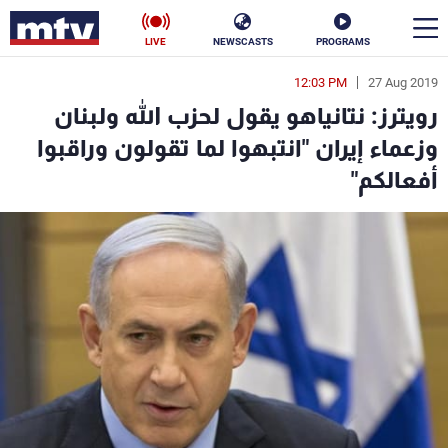
LIVE
NEWSCASTS
PROGRAMS
12:03 PM
27 Aug 2019
en
رويترز: نتانياهو يقول لحزب الله ولبنان
الأخبار
وزعماء إيران "انتبهوا لما تقولون وراقبوا
أفعالكم"
سياسة
ناس
إقتصاد
فن
منوعات
رياضة
كأس العالم
البرامج
جدول البرامج