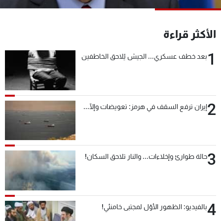
شاهد البرامج
الترددات
الأكثر قراءة
1
بعد خطف عسكري... الجيش يُلاحق الخاطفين
عن MTV
وظائف
الإنـتـاج
تواصل معنا
لاعلاناتكم
شروط الإسـتخدام
سياسة الخصوصية
2
إيران ترفع السقف في هرمز: تعويضات وإلّا...
3
حالة طوارئ وإخلاءات... والنار تلاحق السكان!
4
بالفيديو: الظهور الأوّل لمجتبى خامنئي!