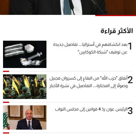
شاهد البرامج
الترددات
الأكثر قراءة
عن MTV
وظائف
الإنـتـاج
تواصل معنا
1
بعد انكشافهم في أستراليا... تفاصيل جديدة
لاعلاناتكم
شروط الإسـتخدام
عن توقيف "شبكة الكوكايين"
سياسة الخصوصية
2
أنفاق "حزب الله" من البقاع إلى كسروان فجبيل
وصولاً إلى المختارة... التفاصيل في نشرة الأخبار
بعد قليل
3
الرئيس عون ردّ 4 قوانين إلى مجلس النواب