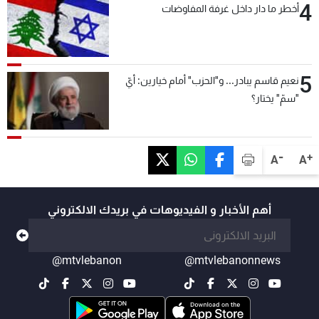
4
أخطر ما دار داخل غرفة المفاوضات
5
نعيم قاسم يبادر... و"الحزب" أمام خيارين: أيّ
"سمّ" يختار؟
-
+
A
A
أهم الأخبار و الفيديوهات في بريدك الالكتروني
@mtvlebanon
@mtvlebanonnews