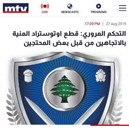
LIVE
NEWSCASTS
PROGRAMS
17:29 PM
27 Aug 2019
en
التحكم المروري: قطع اوتوستراد المنية
الأخبار
بالاتجاهين من قبل بعض المحتجين
سياسة
ناس
إقتصاد
فن
منوعات
رياضة
كأس العالم
البرامج
جدول البرامج