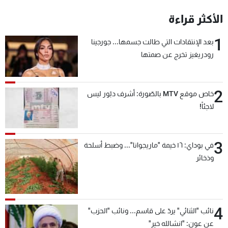
شاهد البرامج
الأكثر قراءة
الترددات
1
بعد الإنتقادات التي طالت جسمها... جورجينا
رودريغيز تخرج عن صمتها
عن MTV
وظائف
الإنـتـاج
تواصل معنا
لاعلاناتكم
شروط الإسـتخدام
سياسة الخصوصية
2
خاص موقع MTV بالصّورة: أشرف دبّور ليس
لاجئاً!
3
في بوداي: ١٦ خيمة "ماريجوانا"... وضبط أسلحة
وذخائر
4
نائب "الثنائي" يردّ على قاسم... ونائب "الحزب"
عن عون: "انشالله خير"