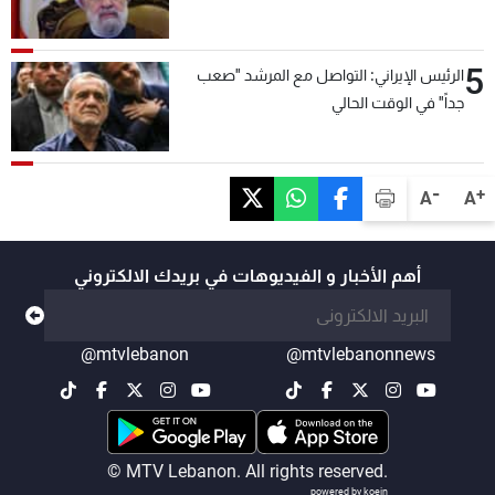
5
الرئيس الإيراني: التواصل مع المرشد "صعب
جداً" في الوقت الحالي
-
+
A
A
أهم الأخبار و الفيديوهات في بريدك الالكتروني
@mtvlebanon
@mtvlebanonnews
© MTV Lebanon. All rights reserved.
powered by koein