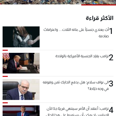
شاهد البرامج
الترددات
الأكثر قراءة
1
أبٌ يعتدي جنسيّاً على بناته الثلاث… واعترافاتٌ
عن MTV
وظائف
الإنـتـاج
تواصل معنا
صادمة
لاعلاناتكم
شروط الإسـتخدام
سياسة الخصوصية
2
ترامب يقيّد الجنسية الأميركية بالولادة
3
الى نواف سلام: هل يدفع الحايك ثمن وقوفه
في وجه خيّاط؟
4
ترامب: أعتقد أن الأمر سينتهي قريبًا جدًا لأن
الإيرانيين لا يمكن أن يستمروا على هذا الحال