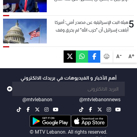
5
هيئة البث الإسرائيلية عن مصدر أمني: أميركا
أبلغت إسرائيل أن "حزب الله" لم يخرق وقف
إطلاق النار أمس في مجدل زون وطلبت منها
عدم التصعيد خشية أن يؤثر ذلك على مفاوضات
روما
-
+
A
A
أهم الأخبار و الفيديوهات في بريدك الالكتروني
@mtvlebanon
@mtvlebanonnews
© MTV Lebanon. All rights reserved.