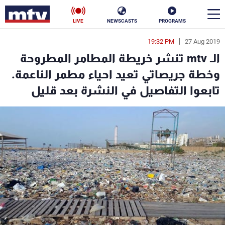
LIVE
NEWSCASTS
PROGRAMS
19:32 PM
27 Aug 2019
en
الـ mtv تنشر خريطة المطامر المطروحة
الأخبار
وخطة جريصاتي تعيد احياء مطمر الناعمة.
تابعوا التفاصيل في النشرة بعد قليل
سياسة
ناس
إقتصاد
فن
منوعات
رياضة
كأس العالم
البرامج
جدول البرامج