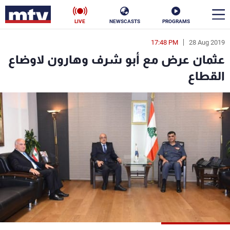
LIVE
NEWSCASTS
PROGRAMS
17:48 PM
28 Aug 2019
en
عثمان عرض مع أبو شرف وهارون لاوضاع
الأخبار
القطاع
سياسة
ناس
إقتصاد
فن
منوعات
رياضة
كأس العالم
البرامج
جدول البرامج