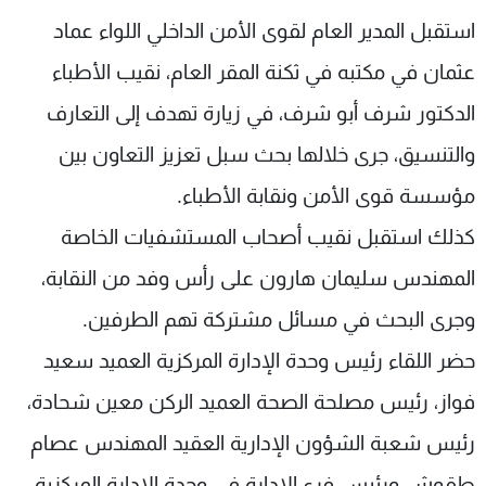
شاهد البرامج
استقبل المدير العام لقوى الأمن الداخلي اللواء عماد
الترددات
عثمان في مكتبه في ثكنة المقر العام، نقيب الأطباء
الدكتور شرف أبو شرف، في زيارة تهدف إلى التعارف
عن MTV
وظائف
الإنـتـاج
تواصل معنا
والتنسيق، جرى خلالها بحث سبل تعزيز التعاون بين
لاعلاناتكم
شروط الإسـتخدام
مؤسسة قوى الأمن ونقابة الأطباء.
سياسة الخصوصية
كذلك استقبل نقيب أصحاب المستشفيات الخاصة
المهندس سليمان هارون على رأس وفد من النقابة،
وجرى البحث في مسائل مشتركة تهم الطرفين.
حضر اللقاء رئيس وحدة الإدارة المركزية العميد سعيد
فواز، رئيس مصلحة الصحة العميد الركن معين شحادة،
رئيس شعبة الشؤون الإدارية العقيد المهندس عصام
طقوش ورئيس فرع الإدارة في وحدة الإدارة المركزية