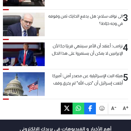
3
الى نواف سلام: هل يدفع الحايك ثمن وقوفه
في وجه خيّاط؟
4
ترامب: أعتقد أن الأمر سينتهي قريبًا جدًا لأن
الإيرانيين لا يمكن أن يستمروا على هذا الحال
5
هيئة البث الإسرائيلية عن مصدر أمني: أميركا
أبلغت إسرائيل أن "حزب الله" لم يخرق وقف
إطلاق النار أمس في مجدل زون وطلبت منها
عدم التصعيد خشية أن يؤثر ذلك على مفاوضات
روما
-
+
A
A
أهم الأخبار و الفيديوهات في بريدك الالكتروني