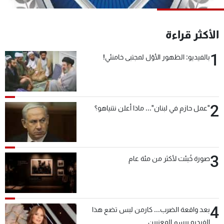
شاهد البرامج
الترددات
الأكثر قراءة
1
بالفيديو: الظهور الأوّل لمجتبى خامنئي!
عن MTV
وظائف
الإنـتـاج
تواصل معنا
لاعلاناتكم
شروط الإسـتخدام
سياسة الخصوصية
2
"عمل حازم في لبنان"... ماذا أعلن نتنياهو؟
3
صورة خُبئت لأكثر من مئة عام
4
بعد واقعة الضرب... كارمن لبس تضع هذا
الفيديو برسم المعنيين