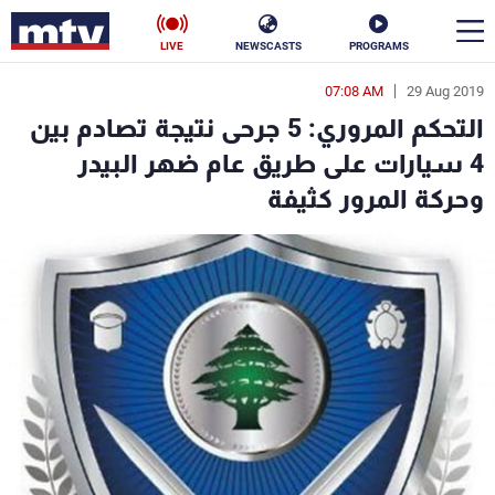
LIVE
NEWSCASTS
PROGRAMS
07:08 AM
29 Aug 2019
en
التحكم المروري: 5 جرحى نتيجة تصادم بين
الأخبار
4 سيارات على طريق عام ضهر البيدر
وحركة المرور كثيفة
سياسة
ناس
إقتصاد
فن
منوعات
رياضة
كأس العالم
البرامج
جدول البرامج