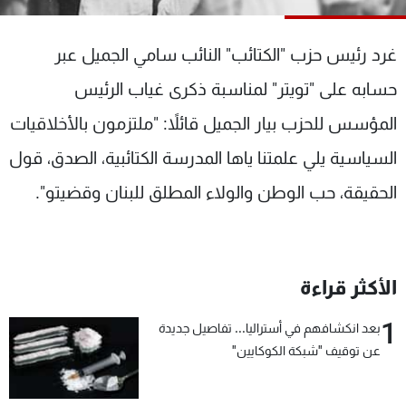
شاهد البرامج
الترددات
غرد رئيس حزب "الكتائب" النائب سامي الجميل عبر
حسابه على "تويتر" لمناسبة ذكرى غياب الرئيس
عن MTV
وظائف
المؤسس للحزب بيار الجميل قائلاً: "ملتزمون بالأخلاقيات
الإنـتـاج
تواصل معنا
لاعلاناتكم
شروط الإسـتخدام
السياسية يلي علمتنا ياها المدرسة الكتائبية، الصدق، قول
سياسة الخصوصية
الحقيقة، حب الوطن والولاء المطلق للبنان وقضيتو".
الأكثر قراءة
1
بعد انكشافهم في أستراليا... تفاصيل جديدة
عن توقيف "شبكة الكوكايين"