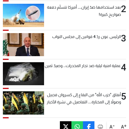
2
بعد استخدامها ضدّ إيران... أميركا تتسلّم دفعة
صواريخ كبيرة!
3
الرئيس عون ردّ 4 قوانين إلى مجلس النواب
4
عملية امنية ليلية ضد تجار المخدرات.. وصيدٌ ثمين
5
أنفاق "حزب الله" من البقاع إلى كسروان فجبيل
وصولاً إلى المختارة... التفاصيل في نشرة الأخبار
بعد قليل
-
+
A
A