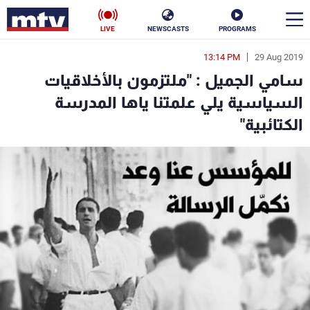
LIVE
NEWSCASTS
PROGRAMS
13:14 PM
29 Aug 2019
en
سامي الجميل : "ملتزمون بالأخلاقيات
الأخبار
السياسية يلي علمتنا ياها المدرسة
الكتائبية"
سياسة
ناس
إقتصاد
فن
منوعات
رياضة
كأس العالم
البرامج
جدول البرامج