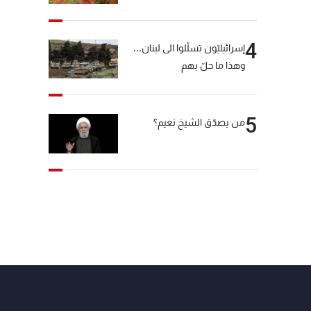
4
إسرائيليّون تسلّلوا الى لبنان...
وهذا ما حلّ بهم
5
من يصدّق الشيخ نعيم؟