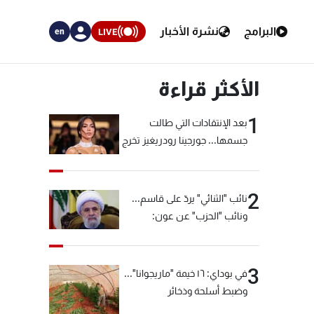
البرامج
نشرة الأخبار
LIVE
en
الأكثر قراءة
1
بعد الإنتقادات التي طالت
جسمها... جورجينا رودريغيز تخرج
عن صمتها
2
نائب "الثنائي" يردّ على قاسم...
ونائب "الحزب" عن عون:
"انشالله خير"
3
في بوداي: ١٦ خيمة "ماريجوانا"...
وضبط أسلحة وذخائر