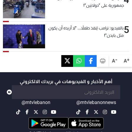
جمهورية على "دولابَين"!
5
بالفيديو: ترامب يُنقذ طفلاً... "لا أريده أن يكون
مثل بايدن"!
-
+
A
A
أهم الأخبار و الفيديوهات في بريدك الالكتروني
@mtvlebanon
@mtvlebanonnews