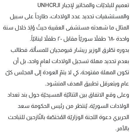
تعميمٍ للبلديّات والمخاتير لإجبار الـUNHCR
والمستشفيات تحديد عدد الولادات، طارحاً على سبيل
المثال ما شهدته مستشفى العقيبة حيثُ وُلِدَ خلال سنة
واحدة ٦٨٠ طفلاً سوريّاً مقابل ٢٠ طفلاً لبنانيّاً.
بدوره تطّرق الوزير ريشار قيومجيان للمسألة، فطالب
بعدم تحديد مهلة تسجيل الولادات لعامٍ واحد، بل أن
تكون المهلة مفتوحة، كي لا يتمّ العودة إلى المجلس كلّ
عام ويتعرقل تطبيق الهدف المنشود.
وعلى وقع الاتفاق بين الثنائيّة المسيحيّة حول بند تعداد
الولادات السوريّة، يُنتظر من رئيس الحكومة سعد
الحريري دعوة اللجنة الوزاريّة المُختصّة بالنّازحين للتباحث
بالأمر.