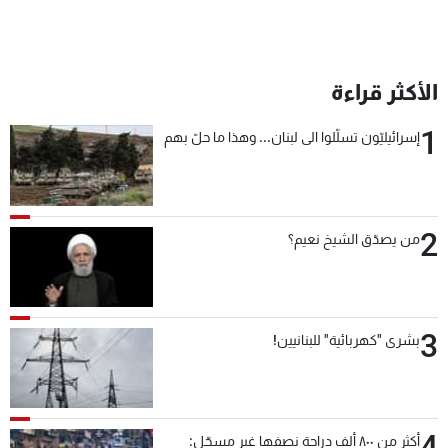
الأكثر قراءة
1
إسرائيليّون تسلّلوا الى لبنان... وهذا ما حلّ بهم
2
من يصدّق الشيخ نعيم؟
3
بشرى "كهربائية" للبنانيين!
4
أكثر من ٨٠٠ ألف دراجة نصفها غير مسجّل: