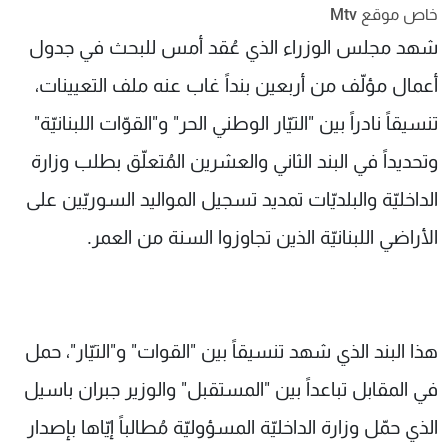
خاص موقع Mtv
شاهد البرامج
شهد مجلس الوزراء الذي عُقد أمس للبحث في جدول
الترددات
أعمال مؤلّف من أربعين بنداً غاب عنه ملف التعيينات،
عن MTV
وظائف
تنسيقاً نادراً بين "التيّار الوطني الحر" و"القوّات اللبنانيّة"
الإنـتـاج
تواصل معنا
لاعلاناتكم
شروط الإسـتخدام
وتحديداً في البند الثاني والعشرين المُتعلّق بطلب وزارة
سياسة الخصوصية
الداخليّة والبلديّات تمديد تسجيل المواليد السوريّين على
الأراضي اللبنانيّة الذين تجاوزوا السنة من العمر.
هذا البند الذي شهد تنسيقاً بين "القوات" و"التيّار"، حمل
في المقابل تباعداً بين "المستقبل" والوزير جبران باسيل
الذي حمّل وزارة الداخليّة المسؤوليّة مُطالباً إيّاها بإصدار