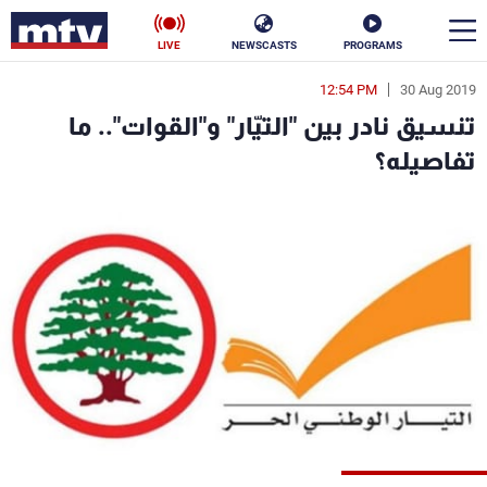
LIVE
NEWSCASTS
PROGRAMS
12:54 PM
30 Aug 2019
en
تنسيق نادر بين "التيّار" و"القوات".. ما
الأخبار
تفاصيله؟
سياسة
ناس
إقتصاد
فن
منوعات
رياضة
كأس العالم
البرامج
جدول البرامج