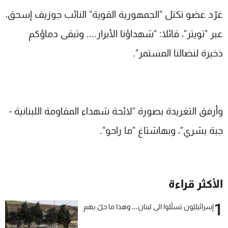
شاهد البرامج
غرّد عضو تكتل "الجمهورية القوية" النائب جوزيف إسحق،
الترددات
عبر "تويتر"، قائلا: "شهداؤنا الأبرار.... وتبقى دماؤكم
ذخيرة لنضالنا المستمر".
عن MTV
وظائف
الإنـتـاج
تواصل معنا
لاعلاناتكم
شروط الإسـتخدام
سياسة الخصوصية
وأرفق التغريدة بصورة "لائحة شهداء المقاومة اللبنانية -
جبة بشري"، وبهاشتاغ "ما راحو".
الأكثر قراءة
1
إسرائيليّون تسلّلوا الى لبنان... وهذا ما حلّ بهم