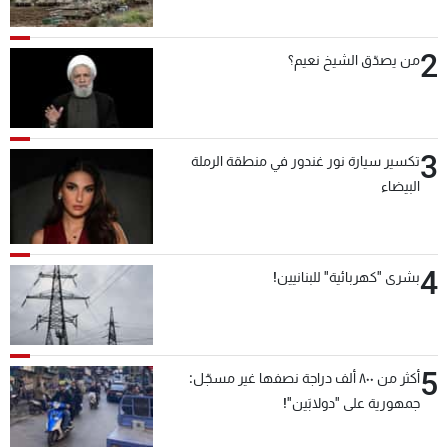
2
من يصدّق الشيخ نعيم؟
3
تكسير سيارة نور غندور في منطقة الرملة
البيضاء
4
بشرى "كهربائية" للبنانيين!
5
أكثر من ٨٠٠ ألف دراجة نصفها غير مسجّل:
جمهورية على "دولابَين"!