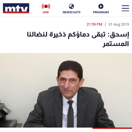
LIVE
NEWSCASTS
PROGRAMS
21:59 PM
31 Aug 2019
en
إسحق: تبقى دماؤكم ذخيرة لنضالنا
الأخبار
المستمر
سياسة
ناس
إقتصاد
فن
منوعات
رياضة
كأس العالم
البرامج
جدول البرامج