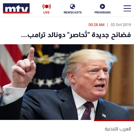
LIVE
NEWSCASTS
PROGRAMS
00:28 AM
02 Oct 2019
en
فضائح جديدة "تُحاصر" دونالد ترامب...
الأخبار
سياسة
ناس
إقتصاد
فن
منوعات
رياضة
كأس العالم
البرامج
العرب اللندنية
جدول البرامج