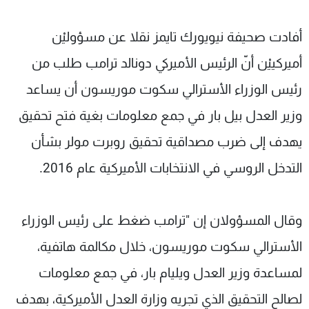
شاهد البرامج
الترددات
أفادت صحيفة نيويورك تايمز نقلا عن مسؤوليْن
أميركييْن أنّ الرئيس الأميركي دونالد ترامب طلب من
عن MTV
وظائف
رئيس الوزراء الأسترالي سكوت موريسون أن يساعد
الإنـتـاج
تواصل معنا
لاعلاناتكم
شروط الإسـتخدام
وزير العدل بيل بار في جمع معلومات بغية فتح تحقيق
سياسة الخصوصية
يهدف إلى ضرب مصداقية تحقيق روبرت مولر بشأن
التدخل الروسي في الانتخابات الأميركية عام 2016.
وقال المسؤولان إن "ترامب ضغط على رئيس الوزراء
الأسترالي سكوت موريسون، خلال مكالمة هاتفية،
لمساعدة وزير العدل ويليام بار، في جمع معلومات
لصالح التحقيق الذي تجريه وزارة العدل الأميركية، بهدف