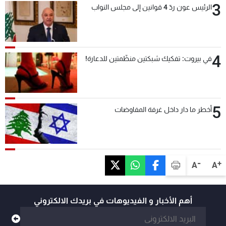
3
الرئيس عون ردّ 4 قوانين إلى مجلس النواب
4
في بيروت: تفكيك شبكتين منظّمتين للدعارة!
5
أخطر ما دار داخل غرفة المفاوضات
-
+
A
A
أهم الأخبار و الفيديوهات في بريدك الالكتروني