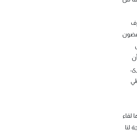
رف
خفضون
أن
ى.
طي
 لقاء
 لنا