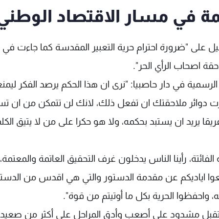
مة في مسار الاقتصاد الوطني
لخليل على "ضرورة احترام حرية التعبير المقدسة كما جاءت في
قة اصحاب الرأي الحر".
لرسمية في دار حاصبيا: "نرى ان هذا الحكم يرصد الفكر ليمن
رت دوائر ملاحقتك ان تفعل ذلك، لانك لن تتمكن من ان ت
يقا يريد ان يستبد بحكمه، ولا هو حكرا على من لا يتيق الكل
لفائتة، رأينا الناس يدخلون غرف التحقيق العاتمة والمعتمة،
رفعوا اياديكم عن مقدمة الدستور والتي هي اقدس من الدستو
، واحفظوا الحرية بكل ما أوتيتم من قوة".
ى مستقبل مشدود على أصعب وأدق المراحل على أكثر من صعيد