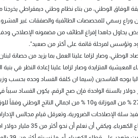
وثيقة الوفاق الوطني، من بناء نظام وطني ديمقراطي يخرجنا 
سدين وراع رسمي للمحصصات الطائفية والصفقات غير المشرو
بعض يحاول جاهدا إفراغ الطائف من مضمونه الإصلاحي ودفن
ود وتؤسس لمرحلة قاتمة على أكثر من صعيد".
د الوطني، وصار لزاما علينا العمل بما يزيد من حصانة لبنان
المعيشية المتزايدة وصار لزاما علينا إعادة النظر في بنية ا
ليا بوجه الفاسدين (سيما ان كلفة الفساد وحده بحسب وزير
لإداري السابقة عناية عز الدين نحو ٥ مليار دولار بالسنة الواحدة فإن صح الرقم، يكون الفساد سبباً 
خسارة ما نسبته 45 % تقريباً من مداخيل الدولة و27 % من الموزانة و10 % من اجمالي الناتج الوطني وفقاً
يذ سلة الإصلاحات الضرورية، وتعرقل قيام مجالس الإدارا
المعنية في عدة قطاعات وفي المقدمة منها قطاع الكهرباء، ويكفي أن نعلم أن نحو 
من أصل إجمالي الدين العام البالغ 86 مليارا 