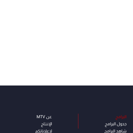
البرامج
عن MTV
جدول البرامج
الإنـتـاج
شاهد البرامج
لاعلاناتكم