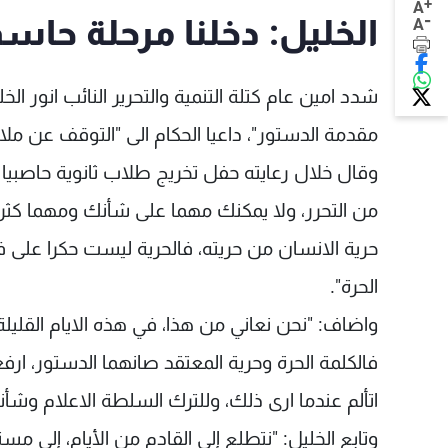
+
A
-
الخليل: دخلنا مرحلة حاس
A
شدد امين عام كتلة التنمية والتحرير النائب انور ا
مقدمة الدستور"، داعيا الحكام الى "التوقف عن ملاح
وقال خلال رعايته حفل تخريج طلاب ثانوية حاصبيا ا
من التحرر، ولا يمكنك مهما على شأنك ومهما كث
حرية الانسان من حريته، فالحرية ليست حكرا على فر
الحرة".
واضاف: "نحن نعاني من هذا، في هذه الايام القليلة ا
فالكلمة الحرة وحرية المعتقد صانهما الدستور، ا
اتألم عندما ارى ذلك، وللترك السلطة الاعلام وشأنه
وتابع الخليل: "نتطلع إلى القادم من الأيام، إل