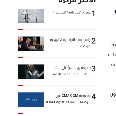
1
بشرى "كهربائية" للبنانيين!
2
ترامب يقيّد الجنسية الأميركية
عه
بالولادة
سلب
مة
3
أبٌ يعتدي جنسيّاً على بناته
الثلاث… واعترافاتٌ صادمة
ر،
4
مجموعة CMA CGM عبر
شركتها التابعة CEVA Logistics
تُنجز الاستحواذ على مجموعة
فتّال