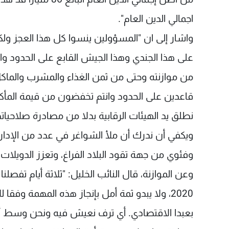
اجمالي الدين العام".
واشار إلى ان "المسؤولين ينسوا كل هذا العجز ول
على هذا الجندي وهذا الجيش القابع على الحدود
من موازنته وحتى من ثمن الغذاء والمشرب والماكل
قاعدين على الحدود وانتم تخفضون من قيمة المأكو
نطلق يد الهيئات الرقابية بدلا من مصادرة صلاحياتها
ويكفي أن ندرك أن ملأ الشواغر في عدد من الإدارا
وفئوي من جهة تقود البلاد الفراغ، وتعزز الدويلات
وعن الموازنة، قال النائب الخليل: "ثلاثة أيام تفصل
2020، ولا يبدو ثمة أمل بإنجاز هذه المهمة و
بعبدا الاقتصادي. أي ترف نعيش فيه ونحن وسط أزمة