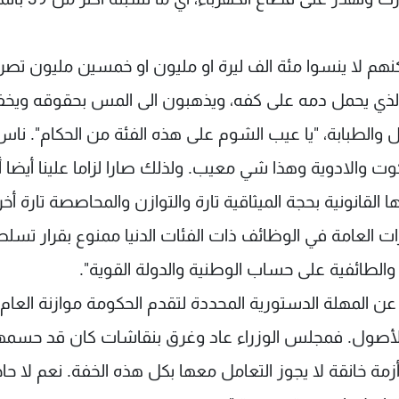
كنهم لا ينسوا مئة الف ليرة او مليون او خمسين مليون تص
 والذي يحمل دمه على كفه، ويذهبون الى المس بحقوقه وي
 والطبابة، "يا عيب الشوم على هذه الفئة من الحكام". ناس
ت والادوية وهذا شي معيب. ولذلك صارا لزاما علينا أيضا 
 القانونية بحجة الميثاقية تارة والتوازن والمحاصصة تارة أخر
ت العامة في الوظائف ذات الفئات الدنيا ممنوع بقرار تسل
 والطائفية على حساب الوطنية والدولة القوية".
نا عن المهلة الدستورية المحددة لتقدم الحكومة موازنة العام
فقا للأصول. فمجلس الوزراء عاد وغرق بنقاشات كان قد حسمها
 خانقة لا يجوز التعامل معها بكل هذه الخفة. نعم لا حاجة