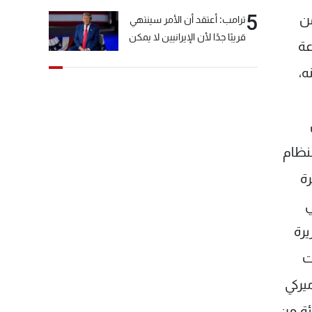
5
من
ترامب: أعتقد أن الأمر سينتهي
قريبًا جدًا لأن الإيرانيين لا يمكن
عة
أن يستمروا على هذا الحال
ه،
لنظام
ة
في
 للوزيرة
ت
أكثر من 35 مليار دولار اميركي
قد هدرت وتهدر على قطاع الكهرباء، أي ما نسبته أكثر من 39 بالمئة من